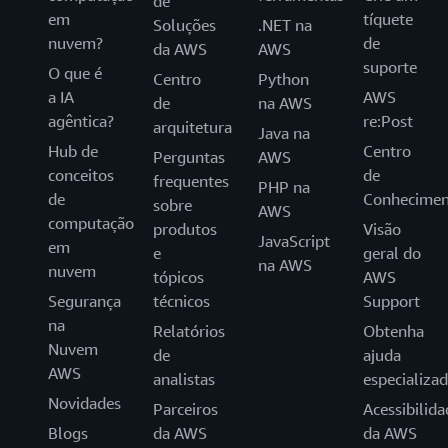
de
em
tíquete
Soluções
.NET na
nuvem?
de
da AWS
AWS
suporte
O que é
Centro
Python
a IA
AWS
de
na AWS
agêntica?
re:Post
arquitetura
Java na
Hub de
Centro
Perguntas
AWS
conceitos
de
frequentes
PHP na
de
Conhecimen
sobre
AWS
computação
produtos
Visão
JavaScript
em
e
geral do
na AWS
nuvem
tópicos
AWS
Segurança
técnicos
Support
na
Relatórios
Obtenha
Nuvem
de
ajuda
AWS
analistas
especializa
Novidades
Parceiros
Acessibilida
Blogs
da AWS
da AWS