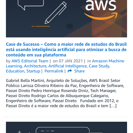
Case de Sucesso – Como a maior rede de estudos do Brasil
está usando inteligência artificial para otimizar a busca de
conteúdo em sua plataforma
by
AWS Editorial Team
on
07 JAN 2021
in
Amazon Machine
Learning
,
Architecture
,
Artificial Intelligence
,
Case Study
,
Education
,
Startup
Permalink
Share
Gabriel Bella Martini, Arquiteto de Soluções, AWS Brasil Setor
Público Larissa Oliveira Ribeiro da Paz, Engenheira de Software,
Passei Direto Pedro Henrique Rosendo Diniz, Tech Manager,
Passei Direto Rodrigo Carlos de Albuquerque Calegario,
Engenheiro de Software, Passei Direto Fundado em 2012, o
Passei Direto é a maior rede de estudos do Brasil e tem […]