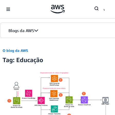
Skip to Main Content
Blogs da AWS
Página inicial
O blog da AWS
Tag: Educação
Edições