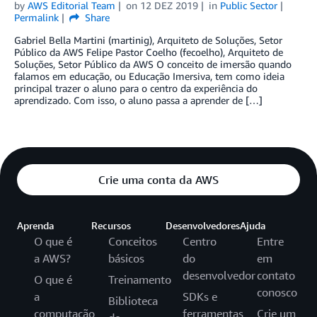
by
AWS Editorial Team
on
12 DEZ 2019
in
Public Sector
Permalink
Share
Gabriel Bella Martini (martinig), Arquiteto de Soluções, Setor
Público da AWS Felipe Pastor Coelho (fecoelho), Arquiteto de
Soluções, Setor Público da AWS O conceito de imersão quando
falamos em educação, ou Educação Imersiva, tem como ideia
principal trazer o aluno para o centro da experiência do
aprendizado. Com isso, o aluno passa a aprender de […]
Crie uma conta da AWS
Aprenda
Recursos
Desenvolvedores
Ajuda
O que é
Conceitos
Centro
Entre
a AWS?
básicos
do
em
desenvolvedor
contato
O que é
Treinamento
conosco
a
SDKs e
Biblioteca
computação
ferramentas
Crie um