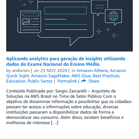
Aplicando analytics para geração de insights utilizando
dados do Exame Nacional do Ensino Médio.
by
andsinen
on
23 NOV 2020
in
Amazon Athena
,
Amazon
Quick Sight
,
Amazon SageMaker
,
AWS Glue
,
Best Practices
,
Education
,
Public Sector
Permalink
Share
Conteúdo Publicado por: Sergio Zaccarelli – Arquiteto de
Soluções na AWS Brasil no Time de Setor Público Com o
objetivo de disseminar informação e possibilitar que os cidadãos
possam ter acesso a informações sobre educação, diversas
instituições passaram a disponibilizar dados de forma a
democratizar seu consumo. Além disso, existem benefícios e
melhorias de interesse […]