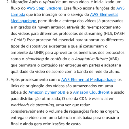
Migração: Após o
upload
de um novo vídeo, é inicializado um
fluxo do
AWS StepFunctions
. Esse fluxo aciona funções do
AWS
Lambda
que irão interagir com o serviço do
AWS Elemental
Mediapackage
, permitindo a entrega dos vídeos já processados
e migrados da nuvem anterior, através do re-empacotamento
dos vídeos para diferentes protocolos de streaming (HLS, DASH
e CMAF) Esse processo foi essencial para suportar os diferentes
tipos de dispositivos existentes e que já consumiam o
ambiente da UNIP, para aproveitar os benefícios dos protocolos
como o
chuncking
do contéudo e o
Adaptative Bitrate
(ABR),
que permitem o conteúdo ser entregue em partes e adaptar a
qualidade do vídeo de acordo com a banda de rede do aluno.
Após processamento com o
AWS Elemental Mediapackage
, os
links de originação dos vídeos são armazenados em uma
tabela do
Amazon DynamoDB
e o
Amazon CloudFront
é usado
para distribuição otimizada; O uso da CDN é essencial em
workloads
de
streaming
, uma vez que reduz
consideravelmente o volume de requisições feito na origem,
entrega o vídeo com uma latência mais baixa para o usuário
final e ainda gera otimizações de custo.