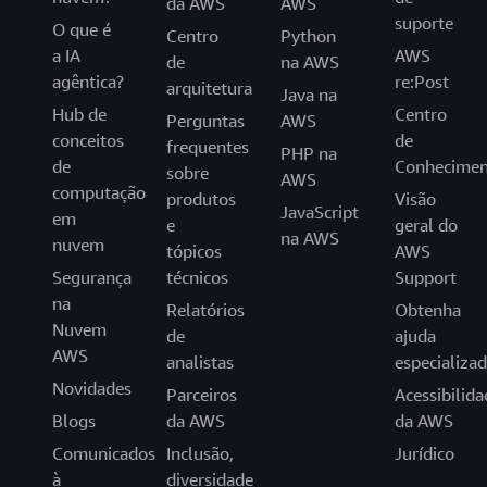
da AWS
AWS
suporte
O que é
Centro
Python
a IA
AWS
de
na AWS
agêntica?
re:Post
arquitetura
Java na
Hub de
Centro
Perguntas
AWS
conceitos
de
frequentes
PHP na
de
Conhecimen
sobre
AWS
computação
produtos
Visão
JavaScript
em
e
geral do
na AWS
nuvem
tópicos
AWS
Segurança
técnicos
Support
na
Relatórios
Obtenha
Nuvem
de
ajuda
AWS
analistas
especializa
Novidades
Parceiros
Acessibilida
Blogs
da AWS
da AWS
Comunicados
Inclusão,
Jurídico
à
diversidade