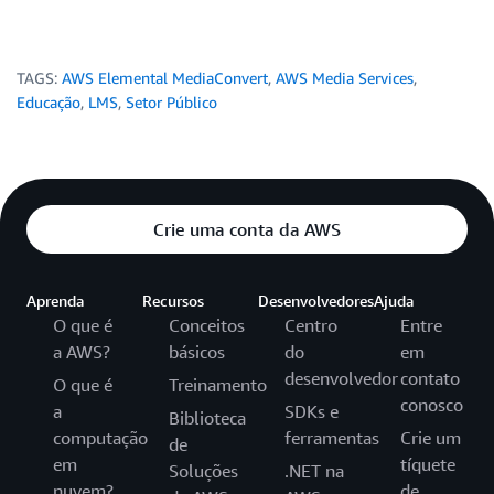
TAGS:
AWS Elemental MediaConvert
,
AWS Media Services
,
Educação
,
LMS
,
Setor Público
Crie uma conta da AWS
Aprenda
Recursos
Desenvolvedores
Ajuda
O que é
Conceitos
Centro
Entre
a AWS?
básicos
do
em
desenvolvedor
contato
O que é
Treinamento
conosco
a
SDKs e
Biblioteca
computação
ferramentas
Crie um
de
em
tíquete
Soluções
.NET na
nuvem?
de