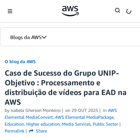
Skip to Main Content
Blogs da AWS
Página inicial
O blog da AWS
Caso de Sucesso do Grupo UNIP-
Edições
Objetivo : Processamento e
distribuição de vídeos para EAD na
AWS
by
Isabela Gherson Monteiro
on
29 OUT 2025
in
AWS
Elemental MediaConvert
,
AWS Elemental MediaPackage
,
Education
,
Higher education
,
Media Services
,
Public Sector
Permalink
Share