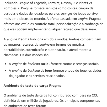
incluindo League of Legends, Fortnite, Destiny 2 e Plants vs
Zombies 2. Pragma fornece serviços como contas, criação de
partidas e dados de jogadores para os serviços de jogos ao vivo
mais ambiciosos do mundo. A oferta baseada em
engine
Pragma
oferece aos estúdios controle total, personalização e a confiança de
que eles podem implementar qualquer recurso que desejarem.
A
engine
Pragma funciona em dois modos. Ambos compartilham
os mesmos recursos da
engine
em termos de métricas,
operabilidade, autenticação e autorização, e atendimento a
chamadas. Os dois modos são:
A
engine
de
backend
social
fornece contas e serviços sociais.
A
engine
de
backend
de
jogo
fornece o loop do jogo, os dados
do jogador e os serviços relacionados.
Ambiente de teste de carga Pragma
O ambiente de teste de carga foi configurado com base na CCU
definida de um milhão de jogadores. Os principais componentes
do ambiente de teste foram: