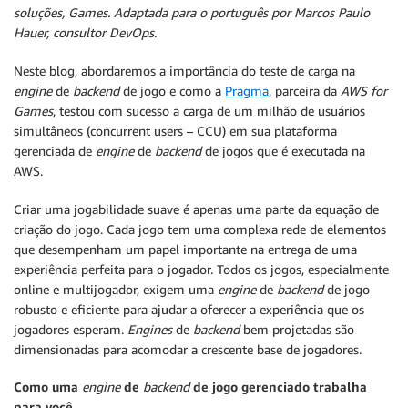
soluções, Games. Adaptada para o português por Marcos Paulo
Hauer, consultor DevOps.
Neste blog, abordaremos a importância do teste de carga na
engine
de
backend
de jogo e como a
Pragma
, parceira da
AWS for
Games
, testou com sucesso a carga de um milhão de usuários
simultâneos (concurrent users – CCU) em sua plataforma
gerenciada de
engine
de
backend
de jogos que é executada na
AWS.
Criar uma jogabilidade suave é apenas uma parte da equação de
criação do jogo. Cada jogo tem uma complexa rede de elementos
que desempenham um papel importante na entrega de uma
experiência perfeita para o jogador. Todos os jogos, especialmente
online e multijogador, exigem uma
engine
de
backend
de jogo
robusto e eficiente para ajudar a oferecer a experiência que os
jogadores esperam.
Engines
de
backend
bem projetadas são
dimensionadas para acomodar a crescente base de jogadores.
Como uma
engine
de
backend
de jogo gerenciado trabalha
para você