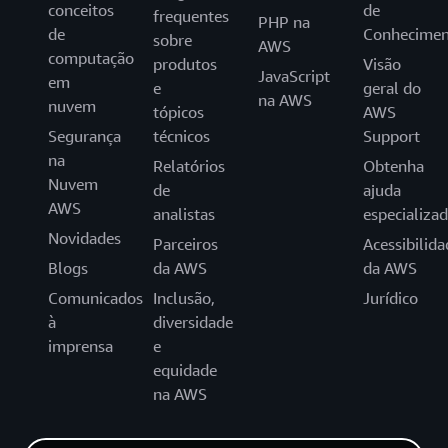
conceitos
de
frequentes
PHP na
de
Conhecimen
sobre
AWS
computação
produtos
Visão
JavaScript
em
e
geral do
na AWS
nuvem
tópicos
AWS
Segurança
técnicos
Support
na
Relatórios
Obtenha
Nuvem
de
ajuda
AWS
analistas
especializa
Novidades
Parceiros
Acessibilida
Blogs
da AWS
da AWS
Comunicados
Inclusão,
Jurídico
à
diversidade
imprensa
e
equidade
na AWS