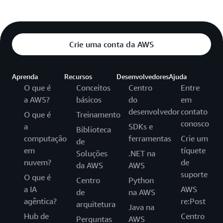
Crie uma conta da AWS
Aprenda
Recursos
Desenvolvedores
Ajuda
O que é
Conceitos
Centro
Entre
a AWS?
básicos
do
em
desenvolvedor
contato
O que é
Treinamento
conosco
a
SDKs e
Biblioteca
computação
ferramentas
Crie um
de
em
tíquete
Soluções
.NET na
nuvem?
de
da AWS
AWS
suporte
O que é
Centro
Python
a IA
AWS
de
na AWS
agêntica?
re:Post
arquitetura
Java na
Hub de
Centro
Perguntas
AWS