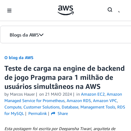
Skip to Main Content
Blogs da AWS
Página inicial
O blog da AWS
Teste de carga na engine de backend
Edições
de jogo Pragma para 1 milhão de
usuários simultâneos na AWS
by
Marcos Hauer
on
21 MAIO 2024
in
Amazon EC2
,
Amazon
Managed Service for Prometheus
,
Amazon RDS
,
Amazon VPC
,
Compute
,
Customer Solutions
,
Database
,
Management Tools
,
RDS
for MySQL
Permalink
Share
Esta postagem foi escrita por
Deepansha Tiwari, arquiteta de