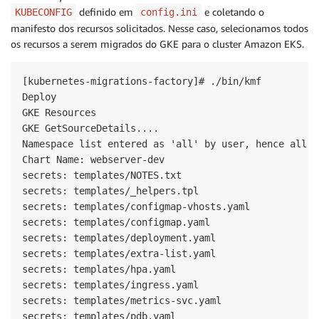
definido em
e coletando o
KUBECONFIG
config.ini
manifesto dos recursos solicitados. Nesse caso, selecionamos todos
os recursos a serem migrados do GKE para o cluster Amazon EKS.
[kubernetes-migrations-factory]# ./bin/kmf

Deploy

GKE Resources

GKE GetSourceDetails....

Namespace list entered as 'all' by user, hence all n
Chart Name: webserver-dev

secrets: templates/NOTES.txt

secrets: templates/_helpers.tpl

secrets: templates/configmap-vhosts.yaml

secrets: templates/configmap.yaml

secrets: templates/deployment.yaml

secrets: templates/extra-list.yaml

secrets: templates/hpa.yaml

secrets: templates/ingress.yaml

secrets: templates/metrics-svc.yaml

secrets: templates/pdb.yaml
