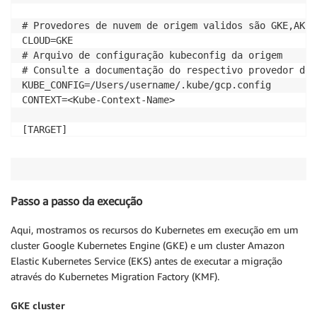
# Provedores de nuvem de origem validos são GKE,AKE,K
CLOUD=GKE

# Arquivo de configuração kubeconfig da origem

# Consulte a documentação do respectivo provedor de 
KUBE_CONFIG=/Users/username/.kube/gcp.config

CONTEXT=<Kube-Context-Name>

[TARGET]

# Provedor de nuvem de destino valido é somente AWS

CLOUD=AWS

# Arquivo de configuração kubeconfig do destino

# Consulte a documentação da AWS para criar o arquiv
Passo a passo da execução
KUBE_CONFIG=/Users/username/.kube/config

CONTEXT=<Kube-Context-Name>

Aqui, mostramos os recursos do Kubernetes em execução em um
cluster Google Kubernetes Engine (GKE) e um cluster Amazon
[MIGRATE_IMAGES]

Elastic Kubernetes Service (EKS) antes de executar a migração
# Esta seção é usada para passar valores para a CLI 
através do Kubernetes Migration Factory (KMF).
# Você deseja migrar imagens de repositórios de terc
USERCONSENT=Yes

GKE cluster
# Lista separada por vírgulas de registros de tercei