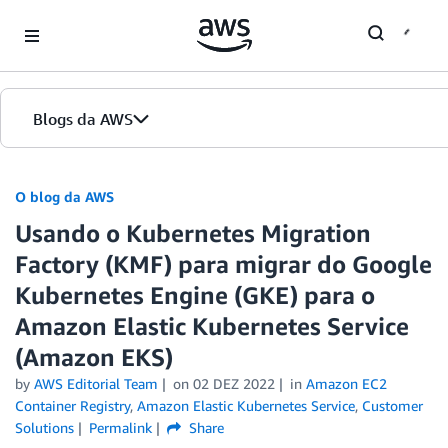
Skip to Main Content
Blogs da AWS
Página inicial
O blog da AWS
Usando o Kubernetes Migration
Edições
Factory (KMF) para migrar do Google
Kubernetes Engine (GKE) para o
Amazon Elastic Kubernetes Service
(Amazon EKS)
by
AWS Editorial Team
on
02 DEZ 2022
in
Amazon EC2
Container Registry
,
Amazon Elastic Kubernetes Service
,
Customer
Solutions
Permalink
Share