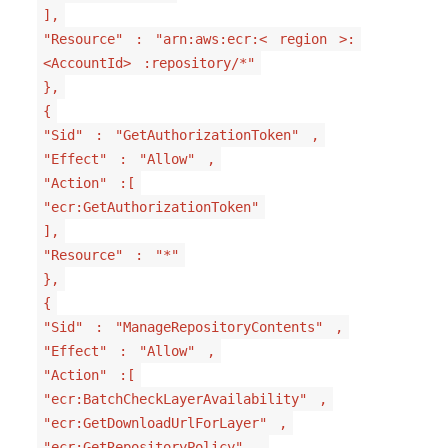
],
"Resource"
:
"arn:aws:ecr:<
region
>:
<AccountId>
:repository/*"
},
{
"Sid"
:
"GetAuthorizationToken"
,
"Effect"
:
"Allow"
,
"Action"
:[
"ecr:GetAuthorizationToken"
],
"Resource"
:
"*"
},
{
"Sid"
:
"ManageRepositoryContents"
,
"Effect"
:
"Allow"
,
"Action"
:[
"ecr:BatchCheckLayerAvailability"
,
"ecr:GetDownloadUrlForLayer"
,
"ecr:GetRepositoryPolicy"
,