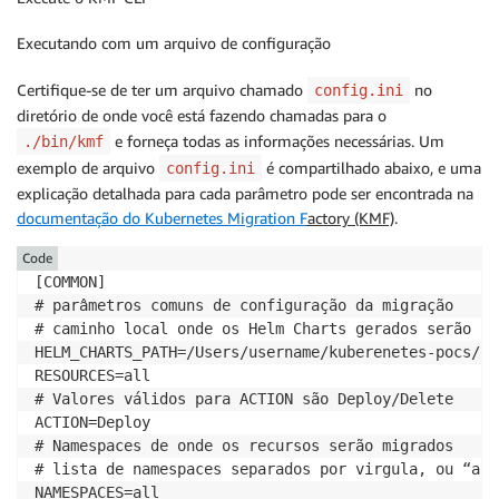
Executando com um arquivo de configuração
Certifique-se de ter um arquivo chamado
no
config.ini
diretório de onde você está fazendo chamadas para o
e forneça todas as informações necessárias. Um
./bin/kmf
exemplo de arquivo
é compartilhado abaixo, e uma
config.ini
explicação detalhada para cada parâmetro pode ser encontrada na
documentação do Kubernetes Migration F
actory (KMF)
.
Code
[COMMON]

# parâmetros comuns de configuração da migração

# caminho local onde os Helm Charts gerados serão sal
HELM_CHARTS_PATH=/Users/username/kuberenetes-pocs/hel
RESOURCES=all

# Valores válidos para ACTION são Deploy/Delete

ACTION=Deploy

# Namespaces de onde os recursos serão migrados

# lista de namespaces separados por virgula, ou “all”
NAMESPACES=all
