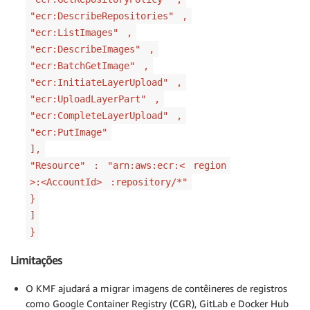
"ecr:DescribeRepositories"
,
"ecr:ListImages"
,
"ecr:DescribeImages"
,
"ecr:BatchGetImage"
,
"ecr:InitiateLayerUpload"
,
"ecr:UploadLayerPart"
,
"ecr:CompleteLayerUpload"
,
"ecr:PutImage"
],
"Resource"
:
"arn:aws:ecr:<
region
>:<AccountId>
:repository/*"
}
]
}
Limitações
O KMF ajudará a migrar imagens de contêineres de registros
como Google Container Registry (CGR), GitLab e Docker Hub