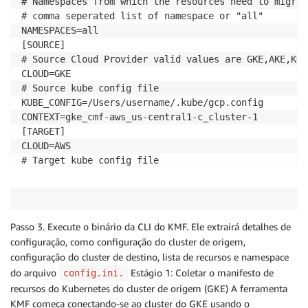
# Namespaces from which the resources need to migrate
# comma seperated list of namespace or "all"

NAMESPACES=all

[SOURCE]

# Source Cloud Provider valid values are GKE,AKE,KOPS
CLOUD=GKE

# Source kube config file

KUBE_CONFIG=/Users/username/.kube/gcp.config

CONTEXT=gke_cmf-aws_us-central1-c_cluster-1

[TARGET]

CLOUD=AWS

# Target kube config file

KUBE_CONFIG=/Users/username/.kube/config

CONTEXT=arn:aws:eks:us-east-1:12233344444:cluster/ek
[MIGRATE_IMAGES]

# Do you wish to migrate images from 3rd party repos
Passo 3. Execute o binário da CLI do KMF. Ele extrairá detalhes de
USERCONSENT=Yes

configuração, como configuração do cluster de origem,
# Comma separated list of 3rd party registries. Tool
configuração do cluster de destino, lista de recursos e namespace
do arquivo
Estágio 1: Coletar o manifesto de
config.ini.
recursos do Kubernetes do cluster de origem (GKE) A ferramenta
KMF começa conectando-se ao cluster do GKE usando o