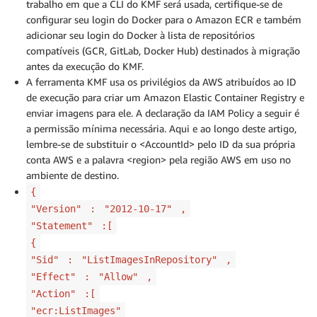
trabalho em que a CLI do KMF será usada, certifique-se de
configurar seu login do Docker para o Amazon ECR e também
adicionar seu login do Docker à lista de repositórios
compatíveis (GCR, GitLab, Docker Hub) destinados à migração
antes da execução do KMF.
A ferramenta KMF usa os privilégios da AWS atribuídos ao ID
de execução para criar um Amazon Elastic Container Registry e
enviar imagens para ele. A declaração da IAM Policy a seguir é
a permissão mínima necessária. Aqui e ao longo deste artigo,
lembre-se de substituir o <AccountId> pelo ID da sua própria
conta AWS e a palavra <region> pela região AWS em uso no
ambiente de destino.
{
"Version"
:
"2012-10-17"
,
"Statement"
:[
{
"Sid"
:
"ListImagesInRepository"
,
"Effect"
:
"Allow"
,
"Action"
:[
"ecr:ListImages"