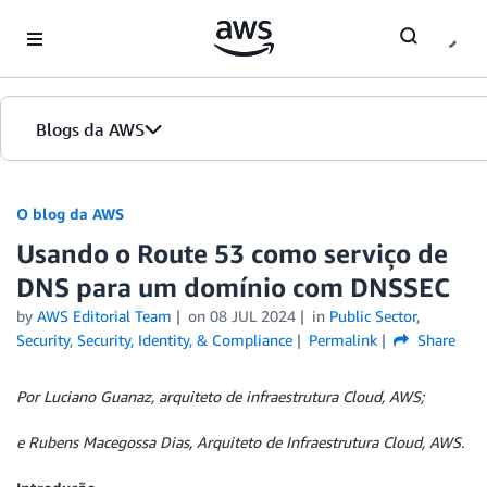
Skip to Main Content
Blogs da AWS
Página inicial
O blog da AWS
Usando o Route 53 como serviço de
Edições
DNS para um domínio com DNSSEC
by
AWS Editorial Team
on
08 JUL 2024
in
Public Sector
,
Security
,
Security, Identity, & Compliance
Permalink
Share
Por Luciano Guanaz, arquiteto de infraestrutura Cloud, AWS;
e Rubens Macegossa Dias, Arquiteto de Infraestrutura Cloud, AWS.