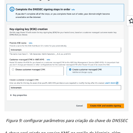
Figura 9: configurar parâmetros para criação da chave do DNSSEC
A chave será criada no serviço KMS na região de Virginia, além