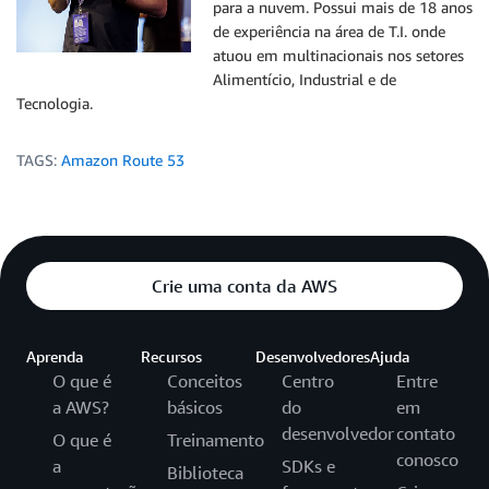
para a nuvem. Possui mais de 18 anos
de experiência na área de T.I. onde
atuou em multinacionais nos setores
Alimentício, Industrial e de
Tecnologia.
TAGS:
Amazon Route 53
Crie uma conta da AWS
Aprenda
Recursos
Desenvolvedores
Ajuda
O que é
Conceitos
Centro
Entre
a AWS?
básicos
do
em
desenvolvedor
contato
O que é
Treinamento
conosco
a
SDKs e
Biblioteca