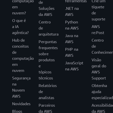
computação
ferramentas
Crie um
de
em
tíquete
Soluções
.NET na
nuvem?
de
da AWS
AWS
suporte
O que é
Centro
Python
a IA
AWS
de
na AWS
agêntica?
re:Post
arquitetura
Java na
Hub de
Centro
Perguntas
AWS
conceitos
de
frequentes
PHP na
de
Conhecimen
sobre
AWS
computação
produtos
Visão
JavaScript
em
e
geral do
na AWS
nuvem
tópicos
AWS
Segurança
técnicos
Support
na
Relatórios
Obtenha
Nuvem
de
ajuda
AWS
analistas
especializa
Novidades
Parceiros
Acessibilida
Blogs
da AWS
da AWS