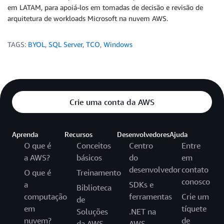
em LATAM, para apoiá-los em tomadas de decisão e revisão de
arquitetura de workloads Microsoft na nuvem AWS.
TAGS:
BYOL
,
SQL Server
,
TCO
,
Windows
Crie uma conta da AWS
Aprenda
Recursos
Desenvolvedores
Ajuda
O que é
Conceitos
Centro
Entre
a AWS?
básicos
do
em
desenvolvedor
contato
O que é
Treinamento
conosco
a
SDKs e
Biblioteca
computação
ferramentas
Crie um
de
em
tíquete
Soluções
.NET na
nuvem?
de
da AWS
AWS