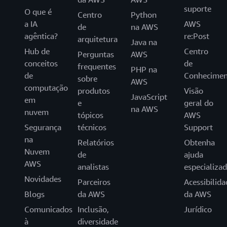
suporte
O que é
Centro
Python
a IA
AWS
de
na AWS
agêntica?
re:Post
arquitetura
Java na
Hub de
Centro
Perguntas
AWS
conceitos
de
frequentes
PHP na
de
Conhecimen
sobre
AWS
computação
produtos
Visão
JavaScript
em
e
geral do
na AWS
nuvem
tópicos
AWS
Segurança
técnicos
Support
na
Relatórios
Obtenha
Nuvem
de
ajuda
AWS
analistas
especializa
Novidades
Parceiros
Acessibilida
Blogs
da AWS
da AWS
Comunicados
Inclusão,
Jurídico
à
diversidade