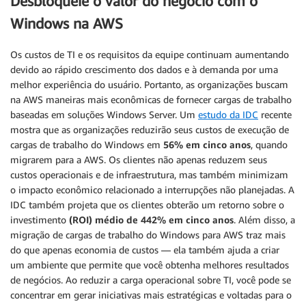
Desbloqueie o valor do negócio com o
Windows na AWS
Os custos de TI e os requisitos da equipe continuam aumentando
devido ao rápido crescimento dos dados e à demanda por uma
melhor experiência do usuário. Portanto, as organizações buscam
na AWS maneiras mais econômicas de fornecer cargas de trabalho
baseadas em soluções Windows Server. Um
estudo da IDC
recente
mostra que as organizações reduzirão seus custos de execução de
cargas de trabalho do Windows em
56% em cinco anos
, quando
migrarem para a AWS. Os clientes não apenas reduzem seus
custos operacionais e de infraestrutura, mas também minimizam
o impacto econômico relacionado a interrupções não planejadas. A
IDC também projeta que os clientes obterão um retorno sobre o
investimento
(ROI) médio de 442% em cinco anos
. Além disso, a
migração de cargas de trabalho do Windows para AWS traz mais
do que apenas economia de custos — ela também ajuda a criar
um ambiente que permite que você obtenha melhores resultados
de negócios. Ao reduzir a carga operacional sobre TI, você pode se
concentrar em gerar iniciativas mais estratégicas e voltadas para o