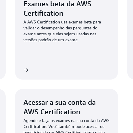
Exames beta da AWS
Certification
Indivíduos com uma certifi
A AWS Certification usa exames beta para
Associate ou AWS Certified
validar o desempenho das perguntas do
recertificar-se fazendo o u
exame antes que elas sejam usadas nas
DevOps Engineer - Professi
versões padrão de um exame.
rtification
Explorar certificações da AWS - Perguntas frequent
Acessar a sua conta da
AWS Certification
Agende e faça os exames na sua conta da AWS
Certification. Você também pode acessar os
benefícios de ser AWS Certified, como o seu