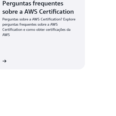
Perguntas frequentes
sobre a AWS Certification
cação AWS Certified SysOps Administrator -
Perguntas sobre a AWS Certification? Explore
 CloudOps Engineer - Associate ativa podem
perguntas frequentes sobre a AWS
pgrade para a certificação AWS Certified
Certification e como obter certificações da
onal.
AWS
es