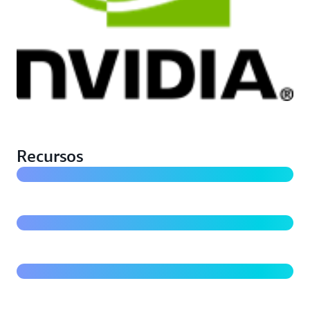
“Acelerando as coisas”, começando com a GROMACS
Reconhecimento de imagem para diagnóstico de
Recursos
COVID-19 com a Universidade de Liverpool e a Alces
Flight
Como acelerar a análise CryoEM com o AWS
ParallelCluster e o FSx para Lustre
Execute fluxos de trabalho genômicos com o
Nextflow