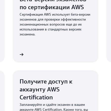
Те, у кого есть действую
по сертификации AWS
Administrator – Associate 
Сертификация AWS использует бета-версии
Associate, могут получи
экзаменов для проверки эффективности
Certified DevOps Engineer 
экзаменационных вопросов еще до их
использования в стандартных версиях
экзамена.
икации AWS
Посмотрите часто задаваемые вопросы об AWS Certificati
Получите доступ к
аккаунту AWS
Certification
Запланируйте и сдайте экзамен в вашем
аккаунте AWS Certification. Кроме того, вы