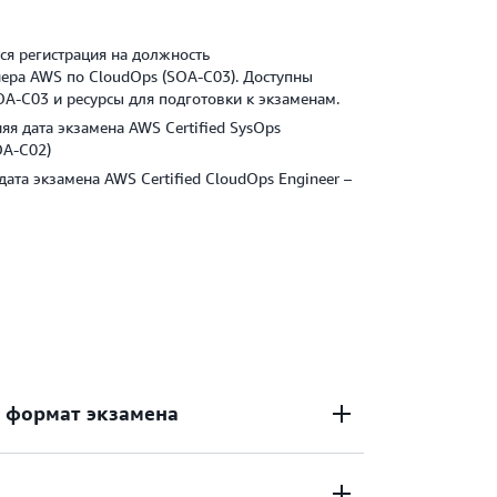
тся регистрация на должность
ера AWS по CloudOps (SOA-C03). Доступны
OA-C03 и ресурсы для подготовки к экзаменам.
няя дата экзамена AWS Certified SysOps
OA-C02)
 дата экзамена AWS Certified CloudOps Engineer –
 формат экзамена
ена: 130 минут