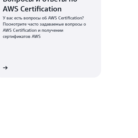
щий сертификат AWS Certified SysOps
AWS Certification
или AWS Certified CloudOps Engineer –
У вас есть вопросы об AWS Certification?
ть сертификат следующего уровня AWS
Посмотрите часто задаваемые вопросы о
– Professional.
AWS Certification и получении
сертификатов AWS
on