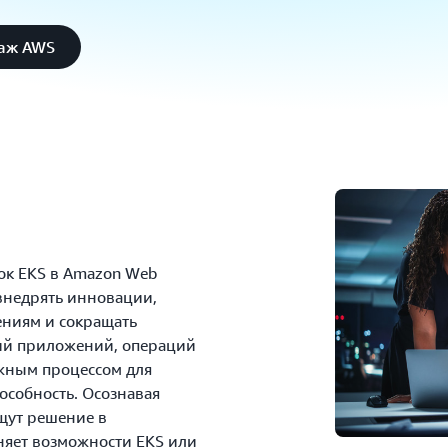
даж AWS
ок EKS в Amazon Web
 внедрять инновации,
ениям и сокращать
ий приложений, операций
ажным процессом для
пособность. Осознавая
ищут решение в
няет возможности EKS или