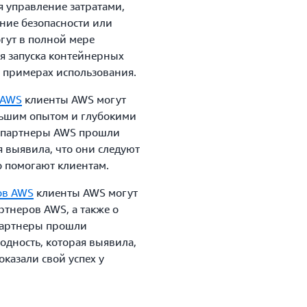
я управление затратами,
ние безопасности или
огут в полной мере
я запуска контейнерных
 примерах использования.
 AWS
клиенты AWS могут
льшим опытом и глубокими
и партнеры AWS прошли
 выявила, что они следуют
 помогают клиентам.
ов AWS
клиенты AWS могут
ртнеров AWS, а также о
партнеры прошли
одность, которая выявила,
оказали свой успех у