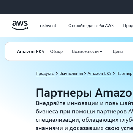
Перейти к главному контенту
re:Invent
Откройте для себя AWS
Прод
Amazon EKS
Обзор
Возможности
Цены
Продукты
Вычисления
Amazon EKS
Партнер
Партнеры Amazo
Внедряйте инновации и повышайт
бизнеса при помощи партнеров 
специализации, обладающих глу
знаниями и доказавших свою успе