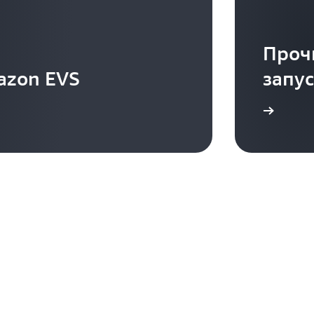
Проч
azon EVS
запус
Подробнее