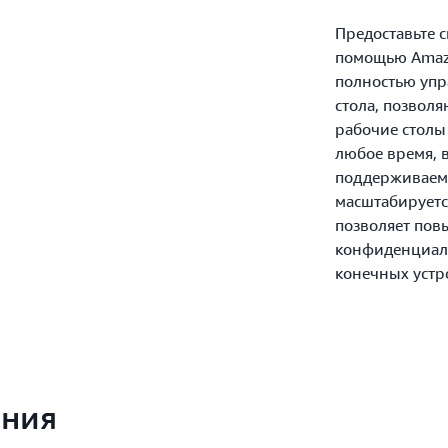
Предоставьте 
помощью Amazo
полностью упр
стола, позвол
рабочие столы 
любое время, 
поддерживаемо
масштабируется
позволяет повы
конфиденциаль
конечных устр
ения