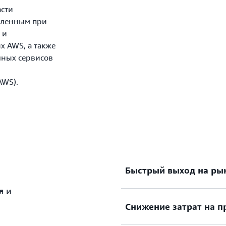
асти
пленным при
 и
х AWS, а также
чных сервисов
AWS).
Быстрый выход на ры
я и
Переходите от идеи к го
Снижение затрат на 
быстрее благодаря прак
вычислительным ресурса