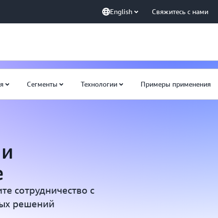
English
Свяжитесь с нами
я
Сегменты
Технологии
Примеры применения
 и
е
те сотрудничество с
ых решений