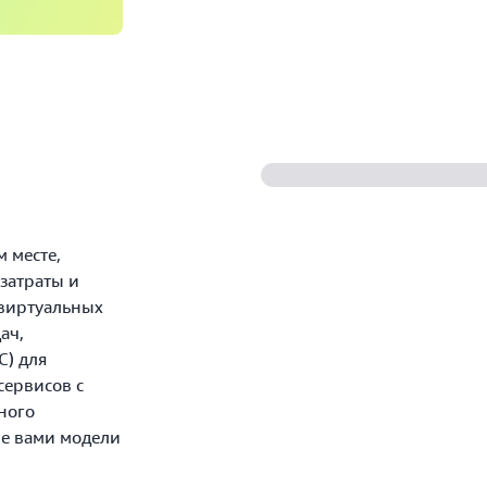
 месте,
 затраты и
виртуальных
ач,
) для
сервисов с
ного
е вами модели