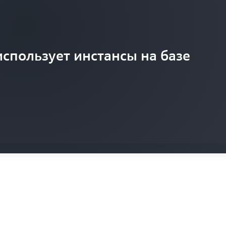
использует инстансы на базе
swagen внедряет инновации с
EC2