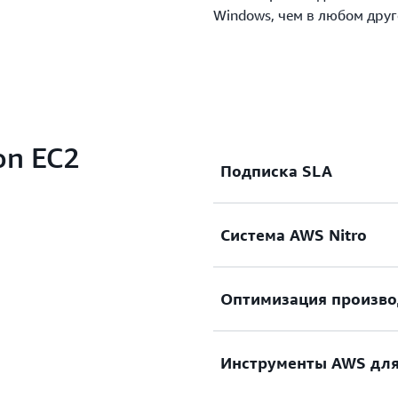
Windows, чем в любом друг
n EC2
Подписка SLA
Система AWS Nitro
Доступ к надежной и ма
требованию. Масштабиров
доступностью согласно SL
Оптимизация произво
Обеспечение безопасных
безопасности лежит в осн
Подробнее
Инструменты AWS для
Оптимизируйте производ
Подробнее
гибких ресурсов, как инс