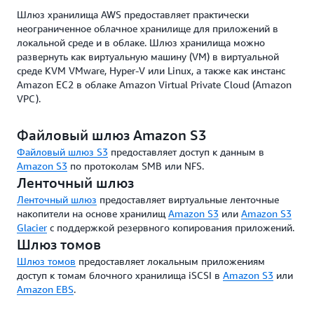
шифрование, ведение журнала аудита и
Шлюз хранилища AWS предоставляет практически
хранилище с однократной записью и
неограниченное облачное хранилище для приложений в
многократным чтением (WORM).
локальной среде и в облаке. Шлюз хранилища можно
развернуть как виртуальную машину (VM) в виртуальной
среде KVM VMware, Hyper-V или Linux, а также как инстанс
Amazon EC2 в облаке Amazon Virtual Private Cloud (Amazon
VPC).
Файловый шлюз Amazon S3
Файловый шлюз S3
предоставляет доступ к данным в
Amazon S3
по протоколам SMB или NFS.
Ленточный шлюз
Ленточный шлюз
предоставляет виртуальные ленточные
накопители на основе хранилищ
Amazon S3
или
Amazon S3
Glacier
с поддержкой резервного копирования приложений.
Шлюз томов
Шлюз томов
предоставляет локальным приложениям
доступ к томам блочного хранилища iSCSI в
Amazon S3
или
Amazon EBS
.