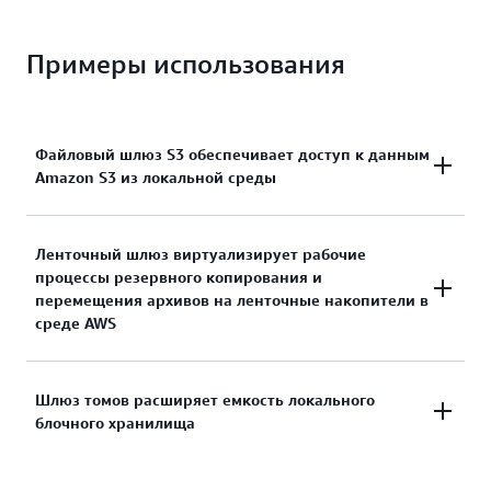
Примеры использования
Файловый шлюз S3 обеспечивает доступ к данным
Amazon S3 из локальной среды
С помощью
Файлового шлюза S3
вы можете
Ленточный шлюз виртуализирует рабочие
процессы резервного копирования и
создавать рабочие процессы обработки данных
перемещения архивов на ленточные накопители в
для пополнения озера данных, архивировать
среде AWS
изображения, видео и другие холодные данные,
а также создавать резервные копии Microsoft
SQL, Oracle, SAP и других баз данных, используя
Ленточный шлюз
позволяет заменить
Шлюз томов расширяет емкость локального
S3 в качестве хранилища.
блочного хранилища
физические ленточные накопители, хранящиеся
в локальной среде, виртуальным аналогом в
среде AWS, не изменяя существующие рабочие