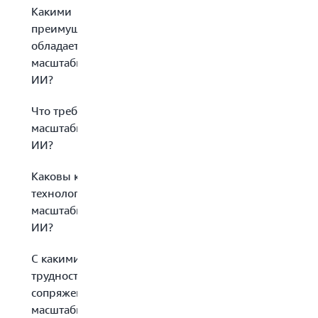
Какими
преимуществами
обладает
масштабирование
ИИ?
Что требуется для
масштабирования
ИИ?
Каковы ключевые
технологии
масштабирования
ИИ?
С какими
трудностями
сопряжено
масштабирование