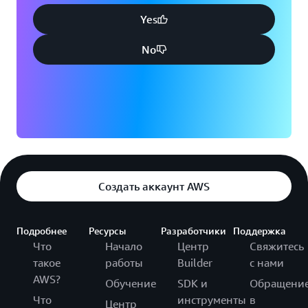
Yes
No
Создать аккаунт AWS
Подробнее
Ресурсы
Разработчики
Поддержка
Что
Начало
Центр
Свяжитесь
такое
работы
Builder
с нами
AWS?
Обучение
SDK и
Обращени
Что
инструменты
в
Центр