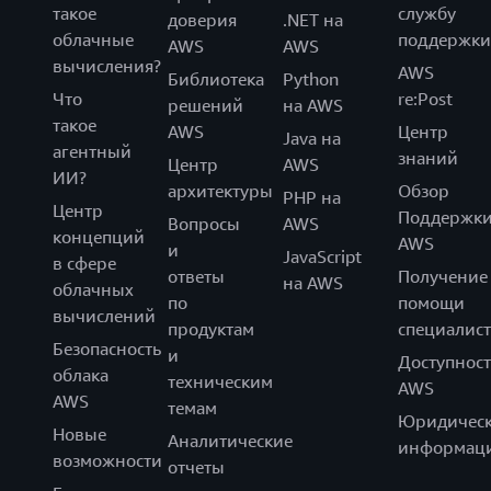
такое
службу
доверия
.NET на
облачные
поддержки
AWS
AWS
вычисления?
AWS
Библиотека
Python
Что
re:Post
решений
на AWS
такое
AWS
Центр
Java на
агентный
знаний
Центр
AWS
ИИ?
архитектуры
Обзор
PHP на
Центр
Поддержк
Вопросы
AWS
концепций
AWS
и
JavaScript
в сфере
ответы
Получение
на AWS
облачных
по
помощи
вычислений
продуктам
специалист
Безопасность
и
Доступност
облака
техническим
AWS
AWS
темам
Юридическ
Новые
Аналитические
информац
возможности
отчеты