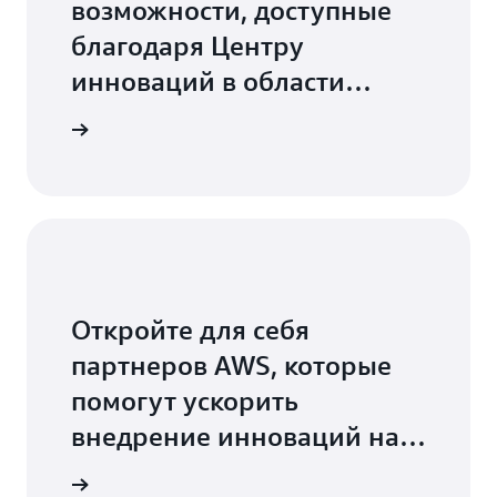
возможности, доступные
благодаря Центру
инноваций в области
генеративного
дробнее
искусственного интеллекта
Откройте для себя
партнеров AWS, которые
помогут ускорить
внедрение инноваций на
базе искусственного
ь больше