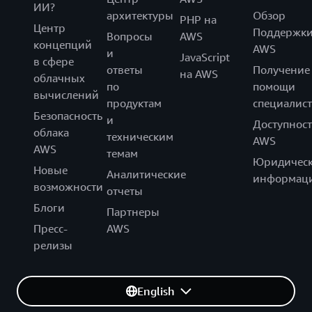
ИИ?
архитектуры
Обзор
PHP на
Центр
Поддержк
Вопросы
AWS
концепций
AWS
и
JavaScript
в сфере
ответы
Получение
на AWS
облачных
по
помощи
вычислений
продуктам
специалист
Безопасность
и
Доступност
облака
техническим
AWS
AWS
темам
Юридическ
Новые
Аналитические
информац
возможности
отчеты
Блоги
Партнеры
Пресс-
AWS
релизы
English