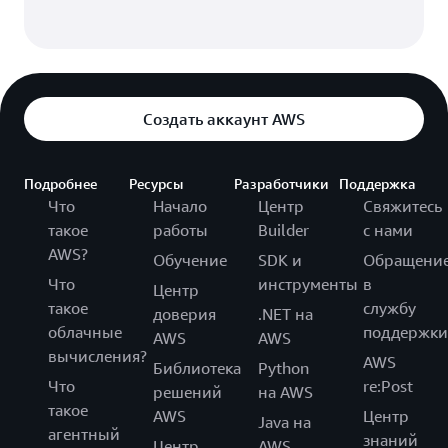
интеллекта
Создать аккаунт AWS
Подробнее
Ресурсы
Разработчики
Поддержка
Что
Начало
Центр
Свяжитесь
такое
работы
Builder
с нами
AWS?
Обучение
SDK и
Обращени
Что
инструменты
в
Центр
такое
службу
доверия
.NET на
облачные
поддержки
AWS
AWS
вычисления?
AWS
Библиотека
Python
Что
re:Post
решений
на AWS
такое
AWS
Центр
Java на
агентный
знаний
Центр
AWS