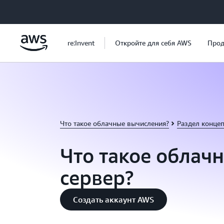
Перейти к главному контенту
re:Invent
Откройте для себя AWS
Прод
Что такое облачные вычисления?
Раздел конце
Что такое облач
сервер?
Создать аккаунт AWS