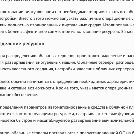
ользовании виртуализации нет необходимости привязывать все обо
астройки. Вместо этого можно запускать различные операционные с
ьких полностью изолированных виртуальных средах. Изолированны
ить более эффективное совместное использование ресурсов. Зачас
еделение ресурсов
ря распределению облачных серверов происходит выделение и нас
ля развертывания виртуальных машин. Облачные серверы распреде
ость удаленного создания, настройки, удаления облачных серверо
оцесс обычно начинается с определения необходимых характеристик 
ще и сетевые возможности. Кроме того, указывается операционная
ммное обеспечение.
определения параметров автоматизированные средства облачной пл
ют их с соответствующими ресурсами, настраивают сетевые функции
ивается быстрое и масштабируемое развертывание вычислительной
вило, облачные серверы поставляются с предустановленной ОС на б