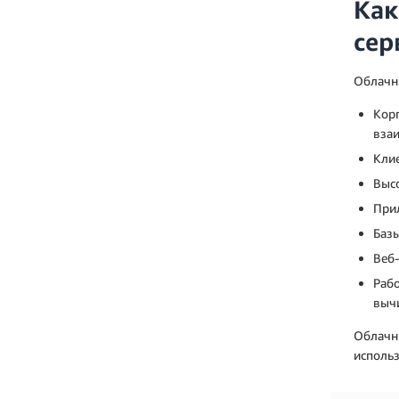
Как
сер
Облачн
Кор
вза
Кли
Высо
При
Баз
Веб
Раб
выч
Облачн
исполь