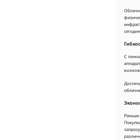
Облачны
физичес
инфраст
сегодн
Гибко
С помощ
аппарат
возможн
Достичь
облачны
Эконо
Раньше 
Покупка
запросу
различн