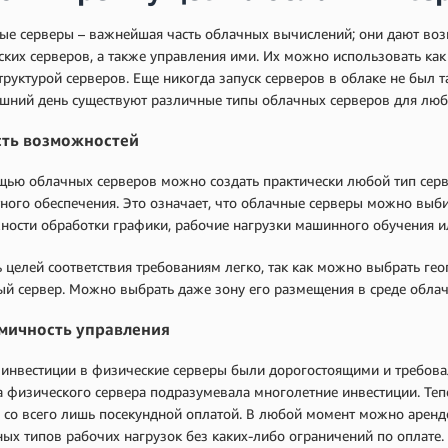
е серверы – важнейшая часть облачных вычислений; они дают возм
ких серверов, а также управления ими. Их можно использовать как 
руктурой серверов. Еще никогда запуск серверов в облаке не был 
яшний день существуют различные типы облачных серверов для люб
сть возможностей
ью облачных серверов можно создать практически любой тип серв
ного обеспечения. Это означает, что облачные серверы можно выбир
ости обработки графики, рабочие нагрузки машинного обучения и
 целей соответствия требованиям легко, так как можно выбрать ге
й сервер. Можно выбрать даже зону его размещения в среде обла
мичность управления
инвестиции в физические серверы были дорогостоящими и требова
 физического сервера подразумевала многолетние инвестиции. Те
 со всего лишь посекундной оплатой. В любой момент можно аренд
ых типов рабочих нагрузок без каких-либо ограничений по оплате.