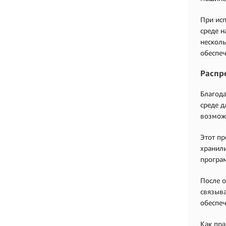
При исп
среде н
нескол
обеспеч
Распр
Благода
среде д
возможн
Этот пр
хранили
програ
После 
связыва
обеспеч
Как пра