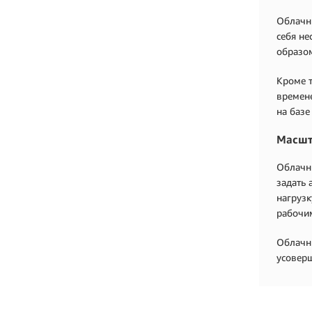
Облачны
себя не
образом
Кроме т
времене
на базе
Масшт
Облачны
задать 
нагрузк
рабочим
Облачны
усоверш