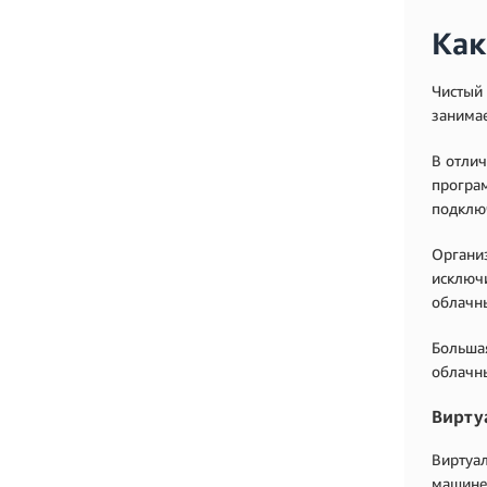
Как
Чистый 
занимае
В отлич
програм
подключ
Организ
исключ
облачны
Большая
облачны
Вирту
Виртуал
машине 