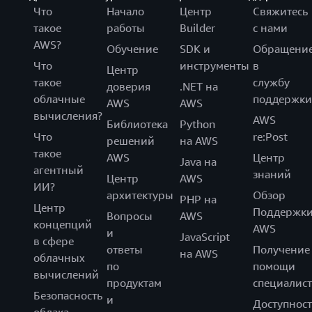
Что
Начало
Центр
Свяжитесь
такое
работы
Builder
с нами
AWS?
Обучение
SDK и
Обращени
Что
инструменты
в
Центр
такое
службу
доверия
.NET на
облачные
поддержки
AWS
AWS
вычисления?
AWS
Библиотека
Python
Что
re:Post
решений
на AWS
такое
AWS
Центр
Java на
агентный
знаний
Центр
AWS
ИИ?
архитектуры
Обзор
PHP на
Центр
Поддержк
Вопросы
AWS
концепций
AWS
и
JavaScript
в сфере
ответы
Получение
на AWS
облачных
по
помощи
вычислений
продуктам
специалист
Безопасность
и
Доступност