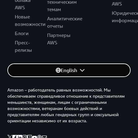
облака
техническим
AWS
AWS
темам
Юридическ
Новые
Аналитические
информац
возможности
отчеты
Блоги
Партнеры
Пресс-
AWS
релизы
English
Amazon – работодатель равных возможностей. Мы
обеспечиваем справедливое отношение к представителям
меньшинств, женщинам, лицам с ограниченными
возможностями, ветеранам боевых действий и
представителям любых гендерных групп и сексуальной
ориентации независимо от их возраста.