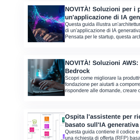
NOVITÀ! Soluzioni per i p
un'applicazione di IA g
Questa guida illustra un'architettu
di un'applicazione di IA generativ
Pensata per le startup, questa arc
Atlas, Amazon Bedrock, Langchain
NOVITÀ! Soluzioni AWS:
Bedrock
Scopri come migliorare la produttiv
fondazione per aiutarti a comporre
rispondere alle domande, creare c
generare codice. Acquisirai esperi
gli SDK e il software open sourc
FAISS, per implementare questi mod
Ospita l'assistente per ri
basato sull'IA generativa
Questa guida contiene il codice e 
una richiesta di offerta (RFP) basa