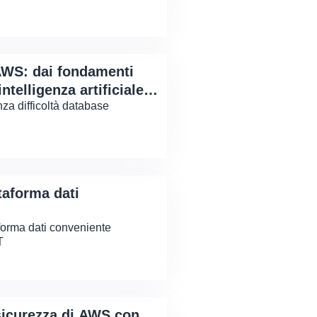
AWS: dai fondamenti
ntelligenza artificiale
za difficoltà database
taforma dati
forma dati conveniente
T
 sicurezza di AWS con