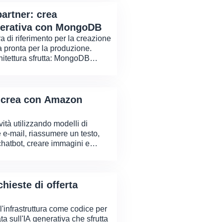
artner: crea
enerativa con MongoDB
ra di riferimento per la creazione
a pronta per la produzione.
hitettura sfrutta: MongoDB
 e Streamlit.
 crea con Amazon
ità utilizzando modelli di
 e-mail, riassumere un testo,
hatbot, creare immagini e
enza pratica utilizzando le API,
e di Bedrock, come LangChain e
elli di utilizzo.
chieste di offerta
l'infrastruttura come codice per
ta sull'IA generativa che sfrutta