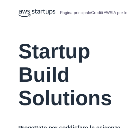
Pagina principale
Crediti AWS
IA per le
Startup
Build
Solutions
Progettato per soddisfare le esigenze