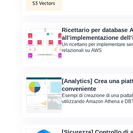
Ricettario per database 
all'implementazione dell'i
Un ricettario per implementare sen
generativa
relazionali su AWS
[Analytics] Crea una piat
conveniente
Esempi di creazione di una piatta
utilizzando Amazon Athena e DB
[Sicurezza] Controllo di