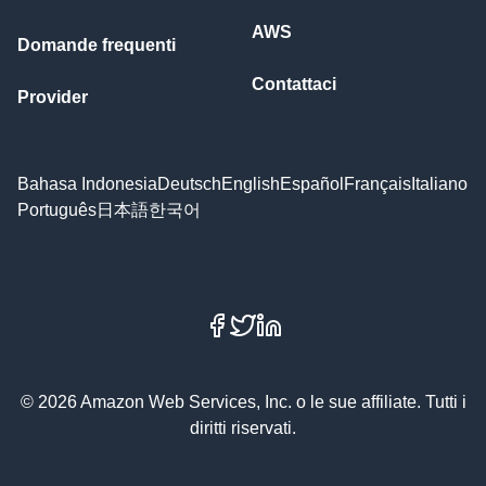
AWS
Domande frequenti
Contattaci
Provider
Bahasa Indonesia
Deutsch
English
Español
Français
Italiano
Português
日本語
한국어
Facebook
X
LinkedIn
© 2026 Amazon Web Services, Inc. o le sue affiliate. Tutti i
diritti riservati.