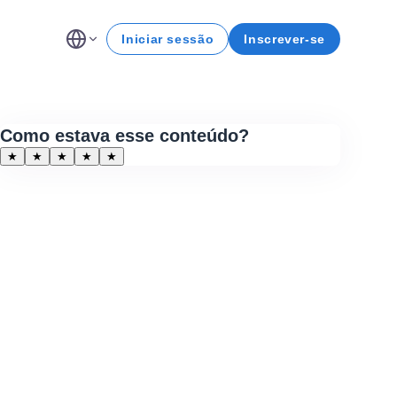
Iniciar sessão
Inscrever-se
Como estava esse conteúdo?
★
★
★
★
★