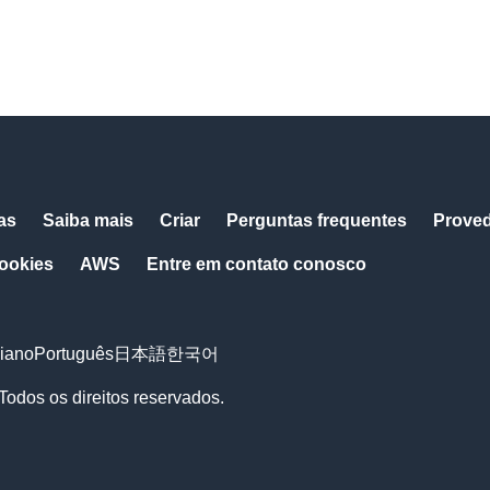
as
Saiba mais
Criar
Perguntas frequentes
Prove
cookies
AWS
Entre em contato conosco
liano
Português
日本語
한국어
Todos os direitos reservados.