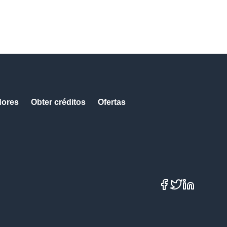
dores
Obter créditos
Ofertas
Facebook
X
LinkedIn