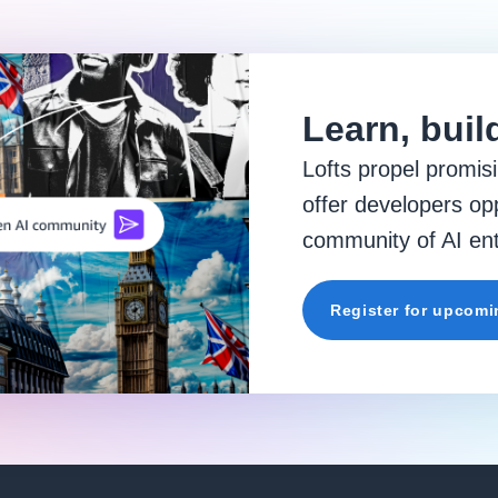
Learn, buil
Lofts propel promisi
offer developers opp
community of AI ent
Register for upcomi