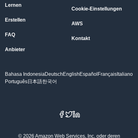
Lernen
Cookie-Einstellungen
Erstellen
AWS
FAQ
Kontakt
Anbieter
Bahasa Indonesia
Deutsch
English
Español
Français
Italiano
Português
日本語
한국어
Facebook
X
LinkedIn
© 2026 Amazon Web Services, Inc. oder deren