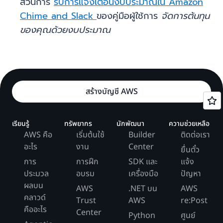
ส่วนการ
รับการแจ้งเตือนงบประมาณใน Amazon
Chime and Slack
ของคู่มือผู้ใช้การ
จัดการต้นทุน
ของคุณด้วยงบประมาณ
สร้างบัญชี AWS
เรียนรู้
ทรัพยากร
นักพัฒนา
ความช่วยเหลือ
AWS คือ
เริ่มต้นใช้
Builder
ติดต่อเรา
อะไร
งาน
Center
ยื่นตั๋ว
การ
การฝึก
SDK และ
แจ้ง
ประมวล
อบรม
เครื่องมือ
ปัญหา
ผลบน
AWS
.NET บน
AWS
คลาวด์
Trust
AWS
re:Post
คืออะไร
Center
Python
ศูนย์