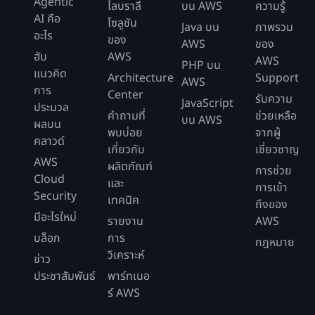
Agentic
ไลบราลี
บน AWS
ความรู้
AI คือ
โซลูชัน
Java บน
ภาพรวม
อะไร
ของ
AWS
ของ
ฮับ
AWS
AWS
PHP บน
แนวคิด
Architecture
Support
AWS
การ
Center
รับความ
JavaScript
ประมวล
คำถามที่
ช่วยเหลือ
บน AWS
ผลบน
พบบ่อย
จากผู้
คลาวด์
เกี่ยวกับ
เชี่ยวชาญ
AWS
ผลิตภัณฑ์
การช่วย
Cloud
และ
การเข้า
Security
เทคนิค
ถึงของ
มีอะไรใหม่
รายงาน
AWS
บล็อก
การ
กฎหมาย
วิเคราะห์
ข่าว
ประชาสัมพันธ์
พาร์ทเนอ
ร์ AWS