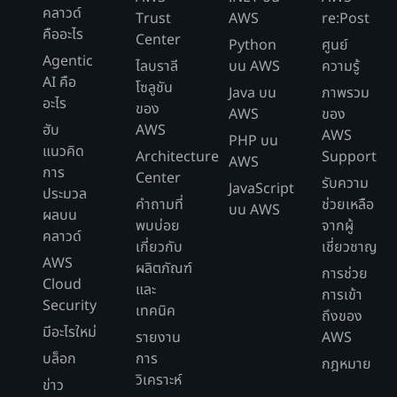
คลาวด์
Trust
AWS
re:Post
คืออะไร
Center
Python
ศูนย์
Agentic
ไลบราลี
บน AWS
ความรู้
AI คือ
โซลูชัน
Java บน
ภาพรวม
อะไร
ของ
AWS
ของ
ฮับ
AWS
AWS
PHP บน
แนวคิด
Architecture
Support
AWS
การ
Center
รับความ
JavaScript
ประมวล
คำถามที่
ช่วยเหลือ
บน AWS
ผลบน
พบบ่อย
จากผู้
คลาวด์
เกี่ยวกับ
เชี่ยวชาญ
AWS
ผลิตภัณฑ์
การช่วย
Cloud
และ
การเข้า
Security
เทคนิค
ถึงของ
มีอะไรใหม่
รายงาน
AWS
บล็อก
การ
กฎหมาย
วิเคราะห์
ข่าว