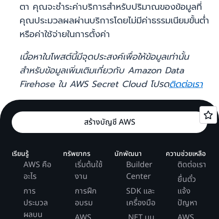
ตา คุณจะชำระค่าบริการสำหรับปริมาณของข้อมูลที่
คุณประมวลผลผ่านบริการโดยไม่มีค่าธรรมเนียมขั้นต่ำ
หรือค่าใช้จ่ายในการตั้งค่า
เนื้อหาในโพสต์นี้มีจุดประสงค์เพื่อให้ข้อมูลเท่านั้น
สำหรับข้อมูลเพิ่มเติมเกี่ยวกับ Amazon Data
Firehose ใน AWS Secret Cloud โปรด
ติดต่อเรา
สร้างบัญชี AWS
เรียนรู้
ทรัพยากร
นักพัฒนา
ความช่วยเหลือ
AWS คือ
เริ่มต้นใช้
Builder
ติดต่อเรา
อะไร
งาน
Center
ยื่นตั๋ว
การ
การฝึก
SDK และ
แจ้ง
ประมวล
อบรม
เครื่องมือ
ปัญหา
ผลบน
AWS
.NET บน
AWS