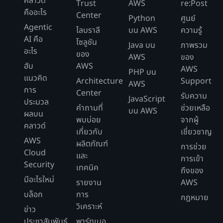
คลาวด์
Trust
AWS
re:Post
คืออะไร
Center
Python
ศูนย์
Agentic
ไลบราลี
บน AWS
ความรู้
AI คือ
โซลูชัน
Java บน
ภาพรวม
อะไร
ของ
AWS
ของ
ฮับ
AWS
AWS
PHP บน
แนวคิด
Architecture
Support
AWS
การ
Center
รับความ
JavaScript
ประมวล
คำถามที่
ช่วยเหลือ
บน AWS
ผลบน
พบบ่อย
จากผู้
คลาวด์
เกี่ยวกับ
เชี่ยวชาญ
AWS
ผลิตภัณฑ์
การช่วย
Cloud
และ
การเข้า
Security
เทคนิค
ถึงของ
มีอะไรใหม่
รายงาน
AWS
บล็อก
การ
กฎหมาย
วิเคราะห์
ข่าว
ประชาสัมพันธ์
พาร์ทเนอ