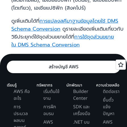
(สตอกโฮล์ม), เอเชียแปซิฟิก (ซิดนีย์), เอเชียแปซิฟิก
(โตเกียว), เอเชียแปซิฟิก (สิงคโปร์)
ดูเพิ่มเติมได้ที่
การแปลงสคีมาฐานข้อมูลโดยใช้ DMS
Schema Conversion
ดูรายละเอียดเพิ่มเติมเกี่ยวกับ
วิธีประยุกต์ใช้ชุดส่วนขยายได้ที่
การใช้ชุดส่วนขยาย
ใน DMS Schema Conversion
สร้างบัญชี AWS
เรียนรู้
ทรัพยากร
นักพัฒนา
ความช่วยเหลือ
AWS คือ
เริ่มต้นใช้
Builder
ติดต่อเรา
อะไร
งาน
Center
ยื่นตั๋ว
การ
การฝึก
SDK และ
แจ้ง
ประมวล
อบรม
เครื่องมือ
ปัญหา
ผลบน
AWS
.NET บน
AWS