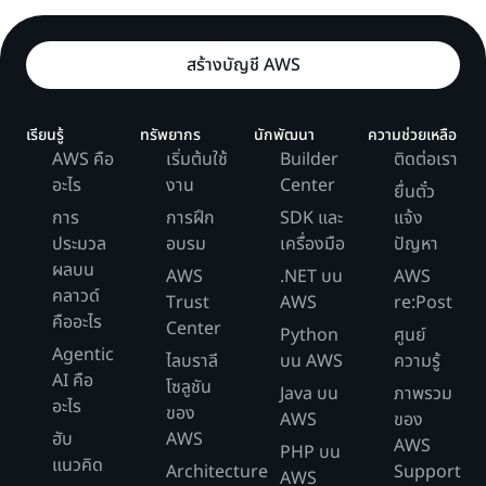
สร้างบัญชี AWS
เรียนรู้
ทรัพยากร
นักพัฒนา
ความช่วยเหลือ
AWS คือ
เริ่มต้นใช้
Builder
ติดต่อเรา
อะไร
งาน
Center
ยื่นตั๋ว
การ
การฝึก
SDK และ
แจ้ง
ประมวล
อบรม
เครื่องมือ
ปัญหา
ผลบน
AWS
.NET บน
AWS
คลาวด์
Trust
AWS
re:Post
คืออะไร
Center
Python
ศูนย์
Agentic
ไลบราลี
บน AWS
ความรู้
AI คือ
โซลูชัน
Java บน
ภาพรวม
อะไร
ของ
AWS
ของ
ฮับ
AWS
AWS
PHP บน
แนวคิด
Architecture
Support
AWS