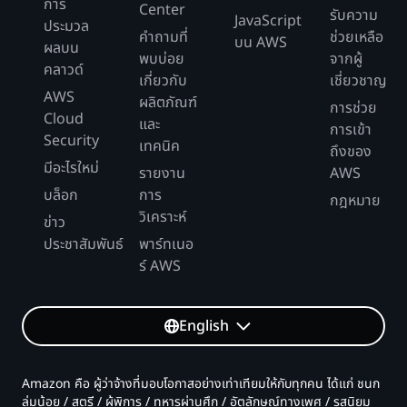
การ
Center
รับความ
JavaScript
ประมวล
คำถามที่
ช่วยเหลือ
บน AWS
ผลบน
พบบ่อย
จากผู้
คลาวด์
เกี่ยวกับ
เชี่ยวชาญ
AWS
ผลิตภัณฑ์
การช่วย
Cloud
และ
การเข้า
Security
เทคนิค
ถึงของ
มีอะไรใหม่
รายงาน
AWS
บล็อก
การ
กฎหมาย
วิเคราะห์
ข่าว
ประชาสัมพันธ์
พาร์ทเนอ
ร์ AWS
English
Amazon คือ ผู้ว่าจ้างที่มอบโอกาสอย่างเท่าเทียมให้กับทุกคน ได้แก่ ชนก
ลุ่มน้อย / สตรี / ผู้พิการ / ทหารผ่านศึก / อัตลักษณ์ทางเพศ / รสนิยม