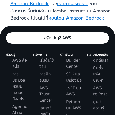
Amazon Bedrock
และ
เอกสารประกอบ
หาก
ต้องการเริ่มต้นใช้งาน Jamba-Instruct ใน Amazon
Bedrock โปรดไปที่
คอนโซล Amazon Bedrock
สร้างบัญชี AWS
เรียนรู้
ทรัพยากร
นักพัฒนา
ความช่วยเหลือ
AWS คือ
เริ่มต้นใช้
Builder
ติดต่อเรา
อะไร
งาน
Center
ยื่นตั๋ว
การ
การฝึก
SDK และ
แจ้ง
ประมวล
อบรม
เครื่องมือ
ปัญหา
ผลบน
AWS
.NET บน
AWS
คลาวด์
Trust
AWS
re:Post
คืออะไร
Center
Python
ศูนย์
Agentic
ไลบราลี
บน AWS
ความรู้
AI คือ
โซลูชัน