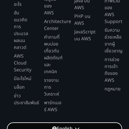
Java บน
ภาพรวม
อะไร
ของ
AWS
ของ
ฮับ
AWS
AWS
PHP บน
แนวคิด
Architecture
Support
AWS
การ
Center
รับความ
JavaScript
ประมวล
คำถามที่
ช่วยเหลือ
บน AWS
ผลบน
พบบ่อย
จากผู้
คลาวด์
เกี่ยวกับ
เชี่ยวชาญ
AWS
ผลิตภัณฑ์
การช่วย
Cloud
และ
การเข้า
Security
เทคนิค
ถึงของ
มีอะไรใหม่
รายงาน
AWS
บล็อก
การ
กฎหมาย
วิเคราะห์
ข่าว
ประชาสัมพันธ์
พาร์ทเนอ
ร์ AWS
English