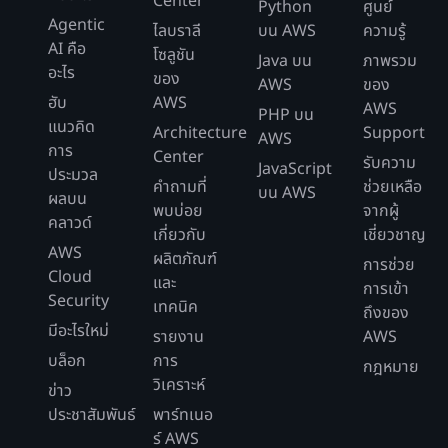
Center
Python
ศูนย์
Agentic
ไลบราลี
บน AWS
ความรู้
AI คือ
โซลูชัน
Java บน
ภาพรวม
อะไร
ของ
AWS
ของ
ฮับ
AWS
AWS
PHP บน
แนวคิด
Architecture
Support
AWS
การ
Center
รับความ
JavaScript
ประมวล
คำถามที่
ช่วยเหลือ
บน AWS
ผลบน
พบบ่อย
จากผู้
คลาวด์
เกี่ยวกับ
เชี่ยวชาญ
AWS
ผลิตภัณฑ์
การช่วย
Cloud
และ
การเข้า
Security
เทคนิค
ถึงของ
มีอะไรใหม่
รายงาน
AWS
บล็อก
การ
กฎหมาย
วิเคราะห์
ข่าว
ประชาสัมพันธ์
พาร์ทเนอ
ร์ AWS