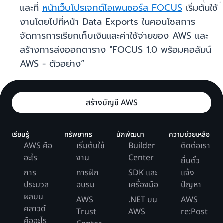
และที่
หน้าเว็บโปรเจกต์โอเพนซอร์ส FOCUS
เริ่มต้นใช้
งานโดยไปที่หน้า Data Exports ในคอนโซลการ
จัดการการเรียกเก็บเงินและค่าใช้จ่ายของ AWS และ
สร้างการส่งออกตาราง “FOCUS 1.0 พร้อมคอลัมน์
AWS - ตัวอย่าง”
สร้างบัญชี AWS
เรียนรู้
ทรัพยากร
นักพัฒนา
ความช่วยเหลือ
AWS คือ
เริ่มต้นใช้
Builder
ติดต่อเรา
อะไร
งาน
Center
ยื่นตั๋ว
การ
การฝึก
SDK และ
แจ้ง
ประมวล
อบรม
เครื่องมือ
ปัญหา
ผลบน
AWS
.NET บน
AWS
คลาวด์
Trust
AWS
re:Post
คืออะไร