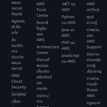
ผลบน
AWS
.NET บน
AWS
คลาวด์
Trust
AWS
re:Post
คืออะไร
Center
Python
ศูนย์
Agentic
ไลบราลี
บน AWS
ความรู้
AI คือ
โซลูชัน
Java บน
ภาพรวม
อะไร
ของ
AWS
ของ
ฮับ
AWS
AWS
PHP บน
แนวคิด
Architecture
Support
AWS
การ
Center
รับความ
JavaScript
ประมวล
คำถามที่
ช่วยเหลือ
บน AWS
ผลบน
พบบ่อย
จากผู้
คลาวด์
เกี่ยวกับ
เชี่ยวชาญ
AWS
ผลิตภัณฑ์
การช่วย
Cloud
และ
การเข้า
Security
เทคนิค
ถึงของ
มีอะไรใหม่
รายงาน
AWS
บล็อก
การ
กฎหมาย