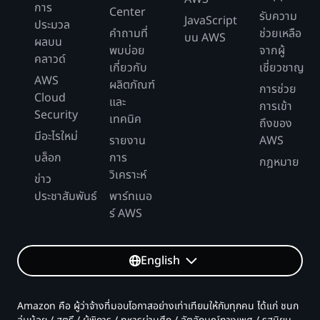
การ
Center
รับความ
JavaScript
ประมวล
คำถามที่
ช่วยเหลือ
บน AWS
ผลบน
พบบ่อย
จากผู้
คลาวด์
เกี่ยวกับ
เชี่ยวชาญ
AWS
ผลิตภัณฑ์
การช่วย
Cloud
และ
การเข้า
Security
เทคนิค
ถึงของ
มีอะไรใหม่
รายงาน
AWS
บล็อก
การ
กฎหมาย
วิเคราะห์
ข่าว
ประชาสัมพันธ์
พาร์ทเนอ
ร์ AWS
English
Amazon คือ ผู้ว่าจ้างที่มอบโอกาสอย่างเท่าเทียมให้กับทุกคน ได้แก่ ชนก