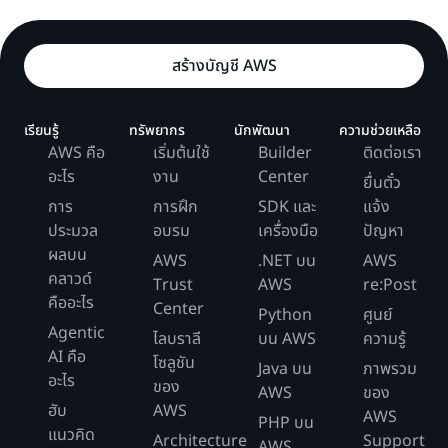
สร้างบัญชี AWS
เรียนรู้
ทรัพยากร
นักพัฒนา
ความช่วยเหลือ
AWS คือ
เริ่มต้นใช้
Builder
ติดต่อเรา
อะไร
งาน
Center
ยื่นตั๋ว
การ
การฝึก
SDK และ
แจ้ง
ประมวล
อบรม
เครื่องมือ
ปัญหา
ผลบน
AWS
.NET บน
AWS
คลาวด์
Trust
AWS
re:Post
คืออะไร
Center
Python
ศูนย์
Agentic
ไลบราลี
บน AWS
ความรู้
AI คือ
โซลูชัน
Java บน
ภาพรวม
อะไร
ของ
AWS
ของ
ฮับ
AWS
AWS
PHP บน
แนวคิด
Architecture
Support
AWS