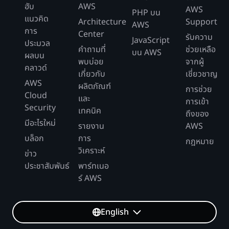
ฮับ
AWS
AWS
PHP บน
แนวคิด
Architecture
Support
AWS
การ
Center
รับความ
JavaScript
ประมวล
คำถามที่
ช่วยเหลือ
บน AWS
ผลบน
พบบ่อย
จากผู้
คลาวด์
เกี่ยวกับ
เชี่ยวชาญ
AWS
ผลิตภัณฑ์
การช่วย
Cloud
และ
การเข้า
Security
เทคนิค
ถึงของ
มีอะไรใหม่
รายงาน
AWS
บล็อก
การ
กฎหมาย
วิเคราะห์
ข่าว
ประชาสัมพันธ์
พาร์ทเนอ
ร์ AWS
English