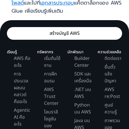
โพสต์
และไปที่
เอกสารประกอบ
แค็ตตาล็อกของ AWS
Glue เพื่อเรียนรู้เพิ่มเติม
สร้างบัญชี AWS
เรียนรู้
ทรัพยากร
นักพัฒนา
ความช่วยเหลือ
AWS คือ
เริ่มต้นใช้
Builder
ติดต่อเรา
อะไร
งาน
Center
ยื่นตั๋ว
การ
การฝึก
SDK และ
แจ้ง
ประมวล
อบรม
เครื่องมือ
ปัญหา
ผลบน
AWS
.NET บน
AWS
คลาวด์
Trust
AWS
re:Post
คืออะไร
Center
Python
ศูนย์
Agentic
ไลบราลี
บน AWS
ความรู้
AI คือ
โซลูชัน
Java บน
ภาพรวม
อะไร
ของ
AWS
ของ