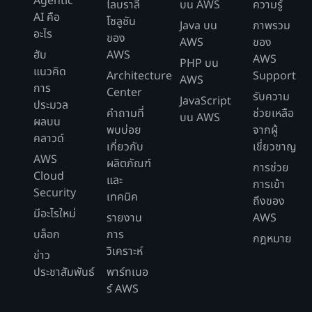
Agentic
ไลบราลี
บน AWS
ความรู้
AI คือ
โซลูชัน
Java บน
ภาพรวม
อะไร
ของ
AWS
ของ
ฮับ
AWS
AWS
PHP บน
แนวคิด
Architecture
Support
AWS
การ
Center
รับความ
JavaScript
ประมวล
คำถามที่
ช่วยเหลือ
บน AWS
ผลบน
พบบ่อย
จากผู้
คลาวด์
เกี่ยวกับ
เชี่ยวชาญ
AWS
ผลิตภัณฑ์
การช่วย
Cloud
และ
การเข้า
Security
เทคนิค
ถึงของ
มีอะไรใหม่
รายงาน
AWS
บล็อก
การ
กฎหมาย
วิเคราะห์
ข่าว
ประชาสัมพันธ์
พาร์ทเนอ
ร์ AWS