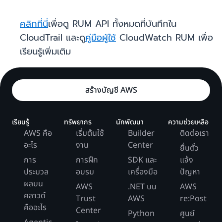
คลิกที่นี่
เพื่อดู RUM API ทั้งหมดที่บันทึกใน
CloudTrail และดู
คู่มือผู้ใช้
CloudWatch RUM เพื่อ
เรียนรู้เพิ่มเติม
สร้างบัญชี AWS
เรียนรู้
ทรัพยากร
นักพัฒนา
ความช่วยเหลือ
AWS คือ
เริ่มต้นใช้
Builder
ติดต่อเรา
อะไร
งาน
Center
ยื่นตั๋ว
การ
การฝึก
SDK และ
แจ้ง
ประมวล
อบรม
เครื่องมือ
ปัญหา
ผลบน
AWS
.NET บน
AWS
คลาวด์
Trust
AWS
re:Post
คืออะไร
Center
Python
ศูนย์