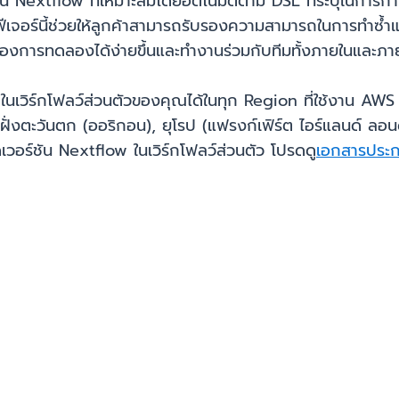
น Nextflow ที่เหมาะสมโดยอัตโนมัติตาม DSL ที่ระบุในการกำ
จอร์นี้ช่วยให้ลูกค้าสามารถรับรองความสามารถในการทำซ้ำแ
ของการทดลองได้ง่ายขึ้นและทำงานร่วมกับทีมทั้งภายในและภายน
เวิร์กโฟลว์ส่วนตัวของคุณได้ในทุก Region ที่ใช้งาน AWS H
กาฝั่งตะวันตก (ออริกอน), ยุโรป (แฟรงก์เฟิร์ต ไอร์แลนด์ ลอ
วอร์ชัน Nextflow ในเวิร์กโฟลว์ส่วนตัว โปรดดู
เอกสารประ