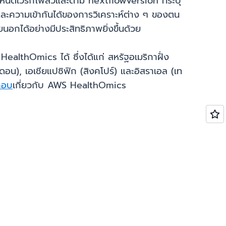
หนดเวิร์กโฟลว์และตาม nextflowVersion ที่ระบุ
ละความเข้ากันได้ของการวิเคราะห์ต่าง ๆ ของตน
อกได้อย่างมีประสิทธิภาพยิ่งขึ้นด้วย
ealthOmics ได้ ซึ่งได้แก่ สหรัฐอเมริกาฝั่ง
นดอน), เอเชียแปซิฟิก (สิงคโปร์) และอิสราเอล (เท
กอบ
เกี่ยวกับ AWS HealthOmics