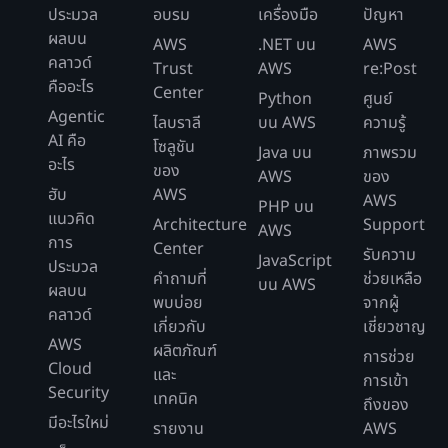
ประมวล
อบรม
เครื่องมือ
ปัญหา
ผลบน
AWS
.NET บน
AWS
คลาวด์
Trust
AWS
re:Post
คืออะไร
Center
Python
ศูนย์
Agentic
ไลบราลี
บน AWS
ความรู้
AI คือ
โซลูชัน
Java บน
ภาพรวม
อะไร
ของ
AWS
ของ
ฮับ
AWS
AWS
PHP บน
แนวคิด
Architecture
Support
AWS
การ
Center
รับความ
JavaScript
ประมวล
คำถามที่
ช่วยเหลือ
บน AWS
ผลบน
พบบ่อย
จากผู้
คลาวด์
เกี่ยวกับ
เชี่ยวชาญ
AWS
ผลิตภัณฑ์
การช่วย
Cloud
และ
การเข้า
Security
เทคนิค
ถึงของ
มีอะไรใหม่
รายงาน
AWS