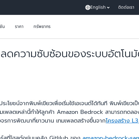
English
ติดต่อเรา
ูชัน
ราคา
ทรัพยากร
อลดความซับซ้อนของระบบอัตโนมัติที
ยชน์จากพิมพ์เขียวเพื่อเริ่มใช้เอเจนต์ได้ทันที พิมพ์เขียวเป
มเพลตเหล่านี้ทำให้ลูกค้า Amazon Bedrock สามารถทดลองกับ
วงจรการพัฒนาที่ยาวนาน เทมเพลตสร้างขึ้นจาก
โครงสร้าง L
อร์สที่โฮสต์อยู่บนคลัง GitHub ของ
amazon-bedrock-sa