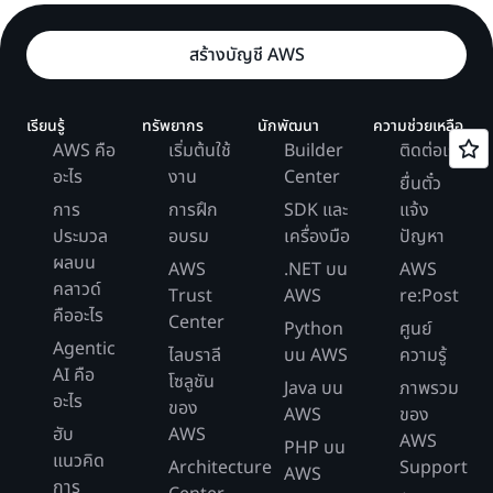
สร้างบัญชี AWS
เรียนรู้
ทรัพยากร
นักพัฒนา
ความช่วยเหลือ
AWS คือ
เริ่มต้นใช้
Builder
ติดต่อเรา
อะไร
งาน
Center
ยื่นตั๋ว
การ
การฝึก
SDK และ
แจ้ง
ประมวล
อบรม
เครื่องมือ
ปัญหา
ผลบน
AWS
.NET บน
AWS
คลาวด์
Trust
AWS
re:Post
คืออะไร
Center
Python
ศูนย์
Agentic
ไลบราลี
บน AWS
ความรู้
AI คือ
โซลูชัน
Java บน
ภาพรวม
อะไร
ของ
AWS
ของ
ฮับ
AWS
AWS
PHP บน
แนวคิด
Architecture
Support
AWS
การ