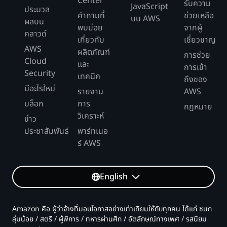
Center
รับความ
JavaScript
ประมวล
คำถามที่
ช่วยเหลือ
บน AWS
ผลบน
พบบ่อย
จากผู้
คลาวด์
เกี่ยวกับ
เชี่ยวชาญ
AWS
ผลิตภัณฑ์
การช่วย
Cloud
และ
การเข้า
Security
เทคนิค
ถึงของ
มีอะไรใหม่
รายงาน
AWS
บล็อก
การ
กฎหมาย
วิเคราะห์
ข่าว
ประชาสัมพันธ์
พาร์ทเนอ
ร์ AWS
English
Amazon คือ ผู้ว่าจ้างที่มอบโอกาสอย่างเท่าเทียมให้กับทุกคน ได้แก่ ชนก
ลุ่มน้อย / สตรี / ผู้พิการ / ทหารผ่านศึก / อัตลักษณ์ทางเพศ / รสนิยม