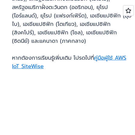
สหรัฐอเมริกาฝั่งตะวันตก (ออริกอน), ยุโรป
(ไอร์แลนด์), ยุโรป (แฟรงก์เฟิร์ต), เอเชียแปซิฟิก (มุม
ไบ), เอเชียแปซิฟิก (โตเกียว), เอเชียแปซิฟิก
(สิงคโปร์), เอเชียแปซิฟิก (โซล), เอเชียแปซิฟิก
(ซิดนีย์) และแคนาดา (ภาคกลาง)
หากต้องการเรียนรู้เพิ่มเติม โปรดไปที่
คู่มือผู้ใช้ AWS
IoT SiteWise