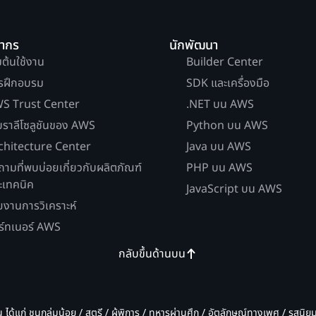
ยากร
นักพัฒนา
่มต้นใช้งาน
Builder Center
รฝึกอบรม
SDK และเครื่องมือ
S Trust Center
.NET บน AWS
บราลีโซลูชันของ AWS
Python บน AWS
chitecture Center
Java บน AWS
ถามที่พบบ่อยเกี่ยวกับผลิตภัณฑ์
PHP บน AWS
ะเทคนิค
JavaScript บน AWS
ยงานการวิเคราะห์
ร์ทเนอร์ AWS
กลับขึ้นด้านบน
น ได้แก่ ชนกลุ่มน้อย / สตรี / ผู้พิการ / ทหารผ่านศึก / อัตลักษณ์ทางเพศ / รสนิ