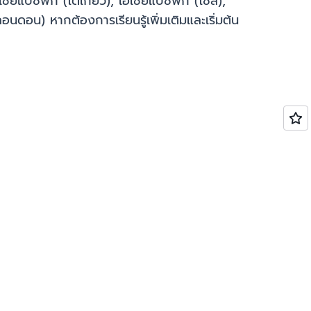
เชียแปซิฟิก (โตเกียว), เอเชียแปซิฟิก (โซล),
อนดอน) หากต้องการเรียนรู้เพิ่มเติมและเริ่มต้น