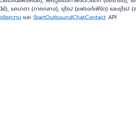
วอร์จิเนียฝั่งเหนือ), สหรัฐอเมริกาฝั่งตะวันตก (ออริกอน), เอ
ดนีย์), แคนาดา (ภาคกลาง), ยุโรป (แฟรงก์เฟิร์ต) และยุโรป (ล
่งข้อความ
และ
StartOutboundChatContact
API