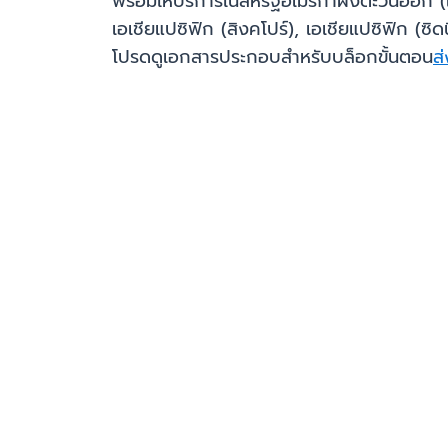
พร้อมให้บริการในสหรัฐอเมริกาฝั่งตะวันออก (เ
เอเชียแปซิฟิก (สิงคโปร์), เอเชียแปซิฟิก (ซิ
โปรดดูเอกสารประกอบสำหรับบล็อกขั้นตอน
ส