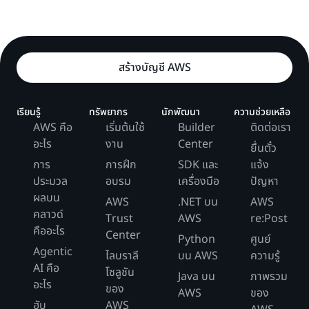
สร้างบัญชี AWS
เรียนรู้
ทรัพยากร
นักพัฒนา
ความช่วยเหลือ
AWS คือ
เริ่มต้นใช้
Builder
ติดต่อเรา
อะไร
งาน
Center
ยื่นตั๋ว
การ
การฝึก
SDK และ
แจ้ง
ประมวล
อบรม
เครื่องมือ
ปัญหา
ผลบน
AWS
.NET บน
AWS
คลาวด์
Trust
AWS
re:Post
คืออะไร
Center
Python
ศูนย์
Agentic
ไลบราลี
บน AWS
ความรู้
AI คือ
โซลูชัน
Java บน
ภาพรวม
อะไร
ของ
AWS
ของ
ฮับ
AWS