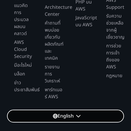
AWS
PHP บน
แนวคิด
Architecture
Support
AWS
การ
Center
รับความ
JavaScript
ประมวล
คำถามที่
ช่วยเหลือ
บน AWS
ผลบน
พบบ่อย
จากผู้
คลาวด์
เกี่ยวกับ
เชี่ยวชาญ
AWS
ผลิตภัณฑ์
การช่วย
Cloud
และ
การเข้า
Security
เทคนิค
ถึงของ
มีอะไรใหม่
รายงาน
AWS
บล็อก
การ
กฎหมาย
วิเคราะห์
ข่าว
ประชาสัมพันธ์
พาร์ทเนอ
ร์ AWS
English