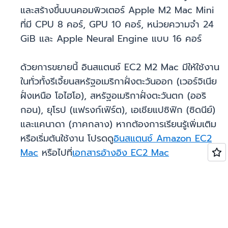
และสร้างขึ้นบนคอมพิวเตอร์ Apple M2 Mac Mini
ที่มี CPU 8 คอร์, GPU 10 คอร์, หน่วยความจำ 24
GiB และ Apple Neural Engine แบบ 16 คอร์
ด้วยการขยายนี้ อินสแตนซ์ EC2 M2 Mac มีให้ใช้งาน
ในทั่วทั้งรีเจี้ยนสหรัฐอเมริกาฝั่งตะวันออก (เวอร์จิเนีย
ฝั่งเหนือ โอไฮโอ), สหรัฐอเมริกาฝั่งตะวันตก (ออริ
กอน), ยุโรป (แฟรงก์เฟิร์ต), เอเชียแปซิฟิก (ซิดนีย์)
และแคนาดา (ภาคกลาง) หากต้องการเรียนรู้เพิ่มเติม
หรือเริ่มต้นใช้งาน โปรดดู
อินสแตนซ์ Amazon EC2
Mac
หรือไปที่
เอกสารอ้างอิง EC2 Mac