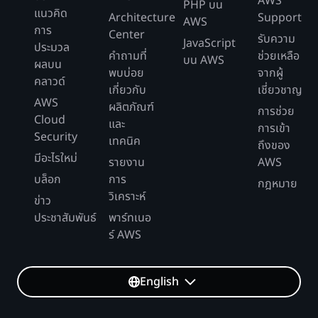
AWS
PHP บน
แนวคิด
Architecture
Support
AWS
การ
Center
รับความ
JavaScript
ประมวล
คำถามที่
ช่วยเหลือ
บน AWS
ผลบน
พบบ่อย
จากผู้
คลาวด์
เกี่ยวกับ
เชี่ยวชาญ
AWS
ผลิตภัณฑ์
การช่วย
Cloud
และ
การเข้า
Security
เทคนิค
ถึงของ
มีอะไรใหม่
รายงาน
AWS
บล็อก
การ
กฎหมาย
วิเคราะห์
ข่าว
ประชาสัมพันธ์
พาร์ทเนอ
ร์ AWS
English