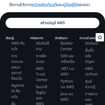
ใช้งานได้จาก
หน้าผลิตภัณฑ์
และ
คู่มือผู้ใช้
ของเรา
สร้างบัญชี AWS
เรียนรู้
ทรัพยากร
นักพัฒนา
ความช่วยเหลือ
AWS คือ
เริ่มต้นใช้
Builder
ติดต่อเรา
อะไร
งาน
Center
ยื่นตั๋ว
การ
การฝึก
SDK และ
แจ้ง
ประมวล
อบรม
เครื่องมือ
ปัญหา
ผลบน
AWS
.NET บน
AWS
คลาวด์
Trust
AWS
re:Post
คืออะไร
Center
Python
ศูนย์
Agentic
ไลบราลี
บน AWS
ความรู้
AI คือ
โซลูชัน
Java บน
ภาพรวม
อะไร
ของ
AWS
ของ
ฮับ
AWS