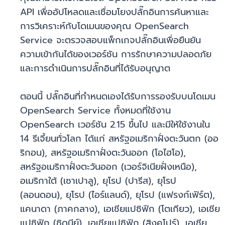
API เพื่ออัปโหลดและเชื่อมโยงปลั๊กอินการค้นหาและ
การวิเคราะห์กับโดเมนของคุณ OpenSearch
Service จะตรวจสอบแพ็กเกจปลั๊กอินเพื่อยืนยัน
ความเข้ากันได้ของเวอร์ชัน การรักษาความปลอดภัย
และการดำเนินการปลั๊กอินที่ได้รับอนุญาต
ตอนนี้ ปลั๊กอินที่กำหนดเองได้รับการรองรับบนโดเมน
OpenSearch Service ทั้งหมดที่ใช้งาน
OpenSearch เวอร์ชัน 2.15 ขึ้นไป และมีให้ใช้งานใน
14 รีเจี้ยนทั่วโลก ได้แก่ สหรัฐอเมริกาฝั่งตะวันตก (ออ
ริกอน), สหรัฐอเมริกาฝั่งตะวันออก (โอไฮโอ),
สหรัฐอเมริกาฝั่งตะวันออก (เวอร์จิเนียฝั่งเหนือ),
อเมริกาใต้ (เซาเปาลู), ยุโรป (ปารีส), ยุโรป
(ลอนดอน), ยุโรป (ไอร์แลนด์), ยุโรป (แฟรงก์เฟิร์ต),
แคนาดา (ภาคกลาง), เอเชียแปซิฟิก (โตเกียว), เอเชีย
แปซิฟิก (ซิดนีย์), เอเชียแปซิฟิก (สิงคโปร์), เอเชีย