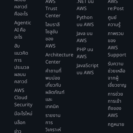
AWS
.NET บน
AWS
คลาวด์
Trust
AWS
re:Post
คืออะไร
Center
Python
ศูนย์
Agentic
ไลบราลี
บน AWS
ความรู้
AI คือ
โซลูชัน
Java บน
ภาพรวม
อะไร
ของ
AWS
ของ
ฮับ
AWS
AWS
PHP บน
แนวคิด
Architecture
Support
AWS
การ
Center
รับความ
JavaScript
ประมวล
คำถามที่
ช่วยเหลือ
บน AWS
ผลบน
พบบ่อย
จากผู้
คลาวด์
เกี่ยวกับ
เชี่ยวชาญ
AWS
ผลิตภัณฑ์
การช่วย
Cloud
และ
การเข้า
Security
เทคนิค
ถึงของ
มีอะไรใหม่
รายงาน
AWS
บล็อก
การ
กฎหมาย
วิเคราะห์
ข่าว