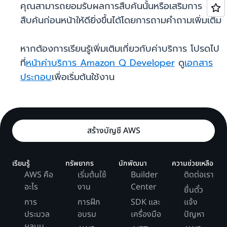
คุณสามารถยอมรับผลการสืบค้นนั้นหรือเสริมการ
สืบค้นก่อนหน้าให้ดียิ่งขึ้นได้โดยการถามคำถามเพิ่มเติม
หากต้องการเรียนรู้เพิ่มเติมเกี่ยวกับค่าบริการ โปรดไป
ที่
หน้าค่าบริการ Amazon Q Developer
ดู
เอกสาร
ประกอบ
เพื่อเริ่มต้นใช้งาน
สร้างบัญชี AWS
เรียนรู้
ทรัพยากร
นักพัฒนา
ความช่วยเหลือ
AWS คือ
เริ่มต้นใช้
Builder
ติดต่อเรา
อะไร
งาน
Center
ยื่นตั๋ว
การ
การฝึก
SDK และ
แจ้ง
ประมวล
อบรม
เครื่องมือ
ปัญหา
ผลบน