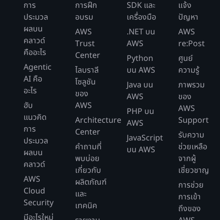
การ
การฝึก
SDK และ
แจ้ง
ประมวล
อบรม
เครื่องมือ
ปัญหา
ผลบน
AWS
.NET บน
AWS
คลาวด์
Trust
AWS
re:Post
คืออะไร
Center
Python
ศูนย์
Agentic
ไลบราลี
บน AWS
ความรู้
AI คือ
โซลูชัน
Java บน
ภาพรวม
อะไร
ของ
AWS
ของ
ฮับ
AWS
AWS
PHP บน
แนวคิด
Architecture
Support
AWS
การ
Center
รับความ
JavaScript
ประมวล
คำถามที่
ช่วยเหลือ
บน AWS
ผลบน
พบบ่อย
จากผู้
คลาวด์
เกี่ยวกับ
เชี่ยวชาญ
AWS
ผลิตภัณฑ์
การช่วย
Cloud
และ
การเข้า
Security
เทคนิค
ถึงของ
มีอะไรใหม่