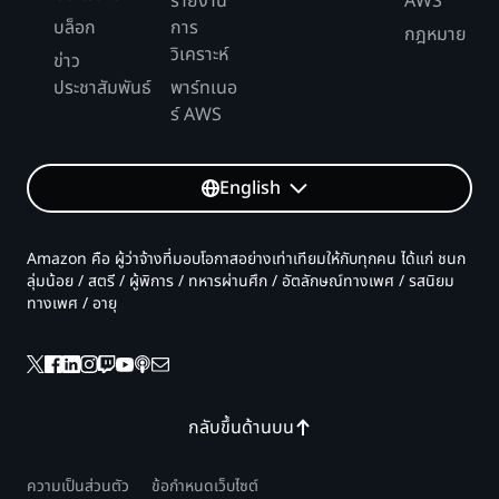
รายงาน
AWS
บล็อก
การ
กฎหมาย
วิเคราะห์
ข่าว
ประชาสัมพันธ์
พาร์ทเนอ
ร์ AWS
English
Amazon คือ ผู้ว่าจ้างที่มอบโอกาสอย่างเท่าเทียมให้กับทุกคน ได้แก่ ชนก
ลุ่มน้อย / สตรี / ผู้พิการ / ทหารผ่านศึก / อัตลักษณ์ทางเพศ / รสนิยม
ทางเพศ / อายุ
กลับขึ้นด้านบน
ความเป็นส่วนตัว
ข้อกำหนดเว็บไซต์