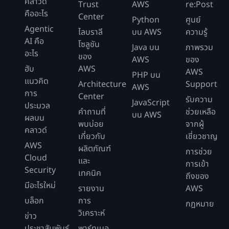
คลาวด์
Trust
AWS
re:Post
คืออะไร
Center
Python
ศูนย์
Agentic
ไลบราลี
บน AWS
ความรู้
AI คือ
โซลูชัน
Java บน
ภาพรวม
อะไร
ของ
AWS
ของ
ฮับ
AWS
AWS
PHP บน
แนวคิด
Architecture
Support
AWS
การ
Center
รับความ
JavaScript
ประมวล
คำถามที่
ช่วยเหลือ
บน AWS
ผลบน
พบบ่อย
จากผู้
คลาวด์
เกี่ยวกับ
เชี่ยวชาญ
AWS
ผลิตภัณฑ์
การช่วย
Cloud
และ
การเข้า
Security
เทคนิค
ถึงของ
มีอะไรใหม่
รายงาน
AWS
บล็อก
การ
กฎหมาย
วิเคราะห์
ข่าว
ประชาสัมพันธ์
พาร์ทเนอ