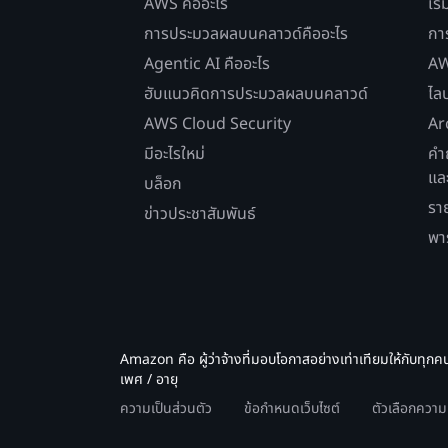
AWS คืออะไร
เริ
การประมวลผลบนคลาวด์คืออะไร
กา
Agentic AI คืออะไร
AW
ฮับแนวคิดการประมวลผลบนคลาวด์
ไล
AWS Cloud Security
Ar
มีอะไรใหม่
คำ
แล
บล็อก
รา
ข่าวประชาสัมพันธ์
พา
Amazon คือ ผู้ว่าจ้างที่มอบโอกาสอย่างเท่าเทียมให้กับทุกค
เพศ / อายุ
ความเป็นส่วนตัว
ข้อกำหนดเว็บไซต์
ตัวเลือกควา