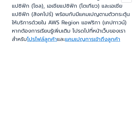
แปซิฟิก (โซล), เอเชียแปซิฟิก (โตเกียว) และเอเชีย
แปซิฟิก (สิงคโปร์) พร้อมกับมีแคมเปญตามตัวกระตุ้น
ให้บริการด้วยใน AWS Region แอฟริกา (เคปทาวน์)
หากต้องการเรียนรู้เพิ่มเติม โปรดไปที่หน้าเว็บของเรา
สำหรับ
โปรไฟล์ลูกค้า
และ
แคมเปญการเข้าถึงลูกค้า