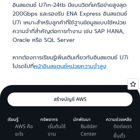
อินสแตนซ์ U7in-24tb มีแบนวิดท์เครือข่ายสูงสุด
200Gbps และรองรับ ENA Express อินสแตนซ์
U7i เหมาะสำหรับลูกค้าที่ใช้ฐานข้อมูลแบบใช้หน่วย
ความจำที่สำคัญต่อการทำงาน เช่น SAP HANA,
Oracle หรือ SQL Server
หากต้องการเรียนรู้เพิ่มเติมเกี่ยวกับอินสแตนซ์ U7i
โปรดไปที่
หน้าอินสแตนซ์หน่วยความจำสูง
สร้างบัญชี AWS
เรียนรู้
ทรัพยากร
นักพัฒนา
ความช่วยเหลือ
AWS คือ
เริ่มต้นใช้
Builder
ติดต่อเรา
อะไร
งาน
Center
ยื่นตั๋ว