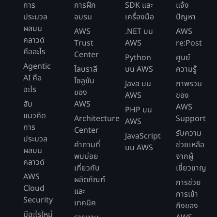
การ
การฝึก
SDK และ
แจ้ง
ประมวล
อบรม
เครื่องมือ
ปัญหา
ผลบน
AWS
.NET บน
AWS
คลาวด์
Trust
AWS
re:Post
คืออะไร
Center
Python
ศูนย์
Agentic
ไลบราลี
บน AWS
ความรู้
AI คือ
โซลูชัน
Java บน
ภาพรวม
อะไร
ของ
AWS
ของ
ฮับ
AWS
AWS
PHP บน
แนวคิด
Architecture
Support
AWS
การ
Center
รับความ
JavaScript
ประมวล
คำถามที่
ช่วยเหลือ
บน AWS
ผลบน
พบบ่อย
จากผู้
คลาวด์
เกี่ยวกับ
เชี่ยวชาญ
AWS
ผลิตภัณฑ์
การช่วย
Cloud
และ
การเข้า
Security
เทคนิค
ถึงของ
มีอะไรใหม่