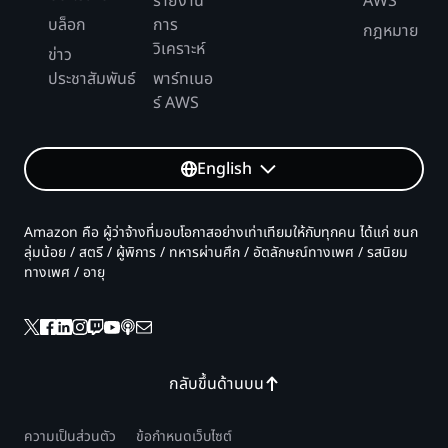
รายงาน
AWS
บล็อก
การ
กฎหมาย
วิเคราะห์
ข่าว
ประชาสัมพันธ์
พาร์ทเนอ
ร์ AWS
English
Amazon คือ ผู้ว่าจ้างที่มอบโอกาสอย่างเท่าเทียมให้กับทุกคน ได้แก่ ชนก
ลุ่มน้อย / สตรี / ผู้พิการ / ทหารผ่านศึก / อัตลักษณ์ทางเพศ / รสนิยม
ทางเพศ / อายุ
กลับขึ้นด้านบน
ความเป็นส่วนตัว
ข้อกำหนดเว็บไซต์